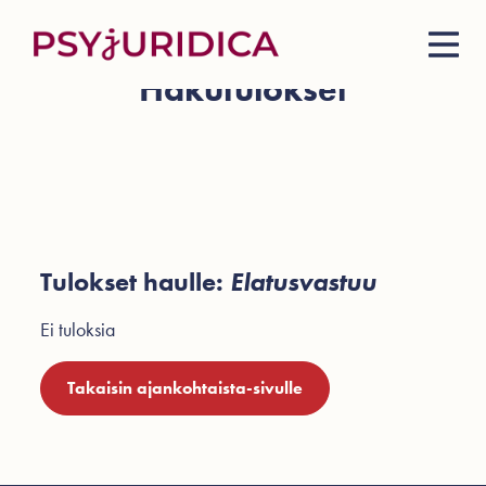
Hakutulokset
Tulokset haulle:
Elatusvastuu
Ei tuloksia
Takaisin ajankohtaista-sivulle