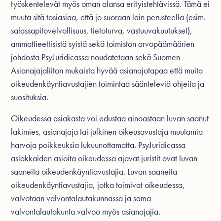
työskentelevät myös oman alansa erityistehtävissä. Tämä ei
muuta sitä tosiasiaa, että jo suoraan lain perusteella (esim.
salassapitovelvollisuus, tietoturva, vastuuvakuutukset),
ammattieettisistä syistä sekä toimiston arvopäämäärien
johdosta PsyJuridicassa noudatetaan sekä Suomen
Asianajajaliiton mukaista hyvää asianajotapaa että muita
oikeudenkäyntiavustajien toimintaa säänteleviä ohjeita ja
suosituksia.
Oikeudessa asiakasta voi edustaa ainoastaan luvan saanut
lakimies, asianajaja tai julkinen oikeusavustaja muutamia
harvoja poikkeuksia lukuunottamatta. PsyJuridicassa
asiakkaiden asioita oikeudessa ajavat juristit ovat luvan
saaneita oikeudenkäyntiavustajia. Luvan saaneita
oikeudenkäyntiavustajia, jotka toimivat oikeudessa,
valvotaan valvontalautakunnassa ja sama
valvontalautakunta valvoo myös asianajajia.