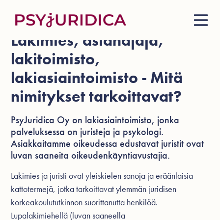
Lakimies, asianajaja,
lakitoimisto,
lakiasiaintoimisto - Mitä
nimitykset tarkoittavat?
PsyJuridica Oy on lakiasiaintoimisto, jonka
palveluksessa on juristeja ja psykologi.
Asiakkaitamme oikeudessa edustavat juristit ovat
luvan saaneita oikeudenkäyntiavustajia.
Lakimies ja juristi ovat yleiskielen sanoja ja eräänlaisia
kattotermejä, jotka tarkoittavat ylemmän juridisen
korkeakoulututkinnon suorittanutta henkilöä.
Lupalakimiehellä (luvan saaneella