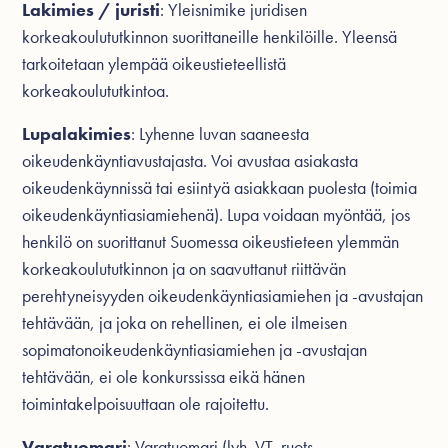
Lakimies / juristi
: Yleisnimike juridisen
korkeakoulututkinnon suorittaneille henkilöille. Yleensä
tarkoitetaan ylempää oikeustieteellistä
korkeakoulututkintoa.
Lupalakimies
: Lyhenne luvan saaneesta
oikeudenkäyntiavustajasta. Voi avustaa asiakasta
oikeudenkäynnissä tai esiintyä asiakkaan puolesta (toimia
oikeudenkäyntiasiamiehenä). Lupa voidaan myöntää, jos
henkilö on suorittanut Suomessa oikeustieteen ylemmän
korkeakoulututkinnon ja on saavuttanut riittävän
perehtyneisyyden oikeudenkäyntiasiamiehen ja -avustajan
tehtävään, ja joka on rehellinen, ei ole ilmeisen
sopimatonoikeudenkäyntiasiamiehen ja -avustajan
tehtävään, ei ole konkurssissa eikä hänen
toimintakelpoisuuttaan ole rajoitettu.
Varatuomari
: Varatuomari (lyh. VT, ruots.