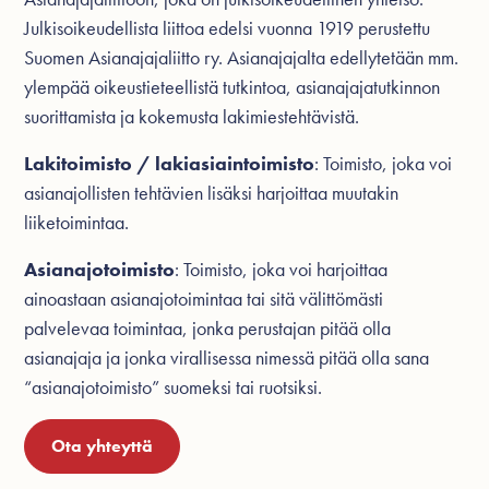
Julkisoikeudellista liittoa edelsi vuonna 1919 perustettu
Suomen Asianajajaliitto ry. Asianajajalta edellytetään mm.
ylempää oikeustieteellistä tutkintoa, asianajajatutkinnon
suorittamista ja kokemusta lakimiestehtävistä.
Lakitoimisto / lakiasiaintoimisto
: Toimisto, joka voi
asianajollisten tehtävien lisäksi harjoittaa muutakin
liiketoimintaa.
Asianajotoimisto
: Toimisto, joka voi harjoittaa
ainoastaan asianajotoimintaa tai sitä välittömästi
palvelevaa toimintaa, jonka perustajan pitää olla
asianajaja ja jonka virallisessa nimessä pitää olla sana
“asianajotoimisto” suomeksi tai ruotsiksi.
Ota yhteyttä