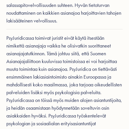
salassapitovelvollisuuden suhteen. Hyvän tietoturvan
noudattaminen on kaikkien asianajoa harjoittavien tahojen
lakisääteinen velvollisuus.
PsyJuridicassa toimivat juristit eivät käytä itsestään
nimikettä asianajaja vaikka he olisivatkin suorittaneet
asianajajatutkinnon. Tämä johtuu siitä, että Suomen
Asianajajaliittoon kuuluvissa toimistoissa ei voi harjoittaa
muuta toimintaa kuin asianajoa. PsyJuridica on tiettävästi
ensimmäinen lakiasiaintoimisto ainakin Euroopassa ja
mahdollisesti koko maailmassa, joka tarjoaa oikeudellisten
palveluiden lisäksi myös psykologisia palveluita.
PsyJuridicassa on töissä myös muiden alojen asiantuntijoita,
ja heidän osaamistaan hyödynnetään soveltuvin osin
asiakkaiden hyväksi. PsyJuridicassa työskentelevät
psykologian ja sosiaalialan erityisasiantuntijat