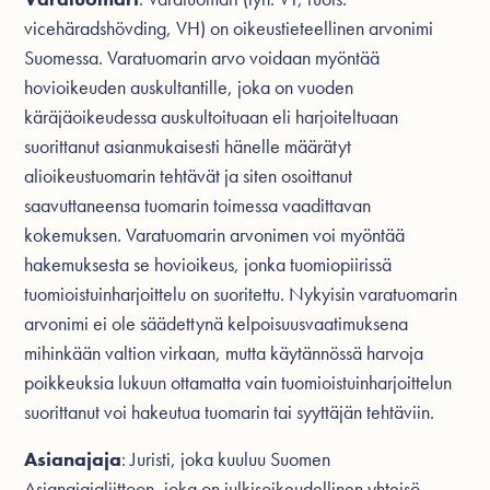
vicehäradshövding, VH) on oikeustieteellinen arvonimi
Suomessa. Varatuomarin arvo voidaan myöntää
hovioikeuden auskultantille, joka on vuoden
käräjäoikeudessa auskultoituaan eli harjoiteltuaan
suorittanut asianmukaisesti hänelle määrätyt
alioikeustuomarin tehtävät ja siten osoittanut
saavuttaneensa tuomarin toimessa vaadittavan
kokemuksen. Varatuomarin arvonimen voi myöntää
hakemuksesta se hovioikeus, jonka tuomiopiirissä
tuomioistuinharjoittelu on suoritettu. Nykyisin varatuomarin
arvonimi ei ole säädettynä kelpoisuusvaatimuksena
mihinkään valtion virkaan, mutta käytännössä harvoja
poikkeuksia lukuun ottamatta vain tuomioistuinharjoittelun
suorittanut voi hakeutua tuomarin tai syyttäjän tehtäviin.
Asianajaja
: Juristi, joka kuuluu Suomen
Asianajajaliittoon, joka on julkisoikeudellinen yhteisö.