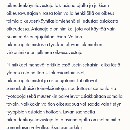
oikeudenkäyntiavustajalla), asianajajalla ja julkisen
oikeusavustajan virassa toimivalla henkilöllä on oikeus
toimia oikeudenkäyntiasiamiehenä eli edustaa asiakasta
oikeudessa. Asianajaja on nimike, jota voi käyttää vain
Suomen Asianajajaliiton jäsen. Valtion
oikeusaputoimistossa työskentelevän lakimiehen
virkanimike on julkinen oikeusavustaja.
Nimikkeet menevät arkikielessä usein sekaisin, eikä tästä
yleensä ole haittaa – lakiasiaintoimistot,
oikeusaputoimistot ja asianajotoimistot ottavat
samankaltaisia toimeksiantoja, noudattavat samanlaisia
työtapoja sekä muutenkin palvelevat asiakkaitaan samalla
tavoin, vaikkakin valtion oikeusapua voi saada vain tietyn
tyyppisten asioiden hoitoon. Luvan saaneella
oikeudenkäyntiavustajalla ja asianajajalla on molemmilla
samanlaisia velvollisuuksia esimerkiksi