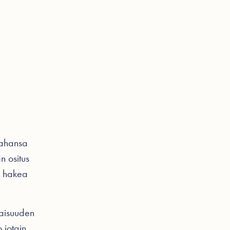
ohtaista
Videot
Hinnasto
Ota yhteyttä
tahansa
n ositus
i hakea
maisuuden
 jotain