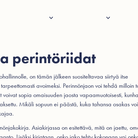
Palvelut
Henkilöstö
Tietoa
Ajank
a perintöriidat
rohallinnolle, on tämän jälkeen suositeltavaa siirtyä itse
 tarpeettomasti avoimeksi. Perinnönjaon voi tehdä milloin 
at voivat sopia omaisuuden jaosta vapaamuotoisesti, kunha
 maksettu. Mikäli sopuun ei päästä, kuka tahansa osakas vo
kajaa.
nnönjakokirja. Asiakirjassa on esitettävä, mitä on jaettu, o
saanto. Lisäksi kirjataan, onko jako tehty kokonaan vai onko