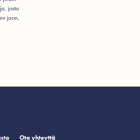
ja, josta
sen jaon,
sto
Ota yhteyttä