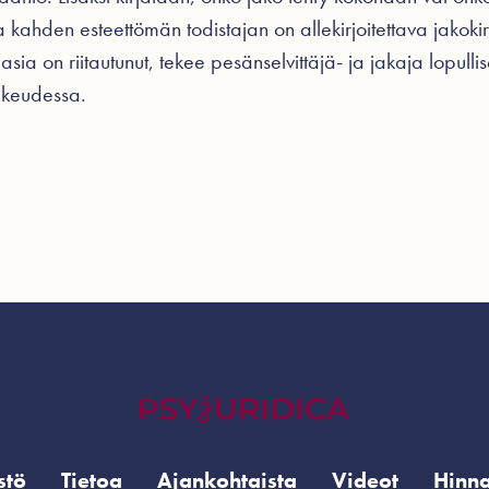
kahden esteettömän todistajan on allekirjoitettava jakokir
asia on riitautunut, tekee pesänselvittäjä- ja jakaja lopulli
oikeudessa.
stö
Tietoa
Ajankohtaista
Videot
Hinna