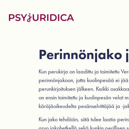
Perinnönjako j
Kun perukirja on laadittu ja toimitettu Ve
perinnönjakoon, jotta kuolinpesää ei jää
perunkirjoituksen jälkeen. Kaikki osakka
on ensin toimitettu ja kuolinpesän velat
käräjäoikeudelta pesänselvittäjää ja -ja
Kun jako tehdään, siitä tulee laatia peri
arvo jakohetkellä sekä kunkin perillisen 