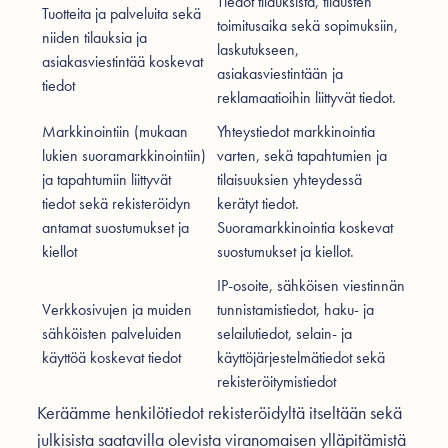
Tiedot tilauksista, tilausten
Tuotteita ja palveluita sekä
toimitusaika sekä sopimuksiin,
niiden tilauksia ja
laskutukseen,
asiakasviestintää koskevat
asiakasviestintään ja
tiedot
reklamaatioihin liittyvät tiedot.
Markkinointiin (mukaan
Yhteystiedot markkinointia
lukien suoramarkkinointiin)
varten, sekä tapahtumien ja
ja tapahtumiin liittyvät
tilaisuuksien yhteydessä
tiedot sekä rekisteröidyn
kerätyt tiedot.
antamat suostumukset ja
Suoramarkkinointia koskevat
kiellot
suostumukset ja kiellot.
IP-osoite, sähköisen viestinnän
Verkkosivujen ja muiden
tunnistamistiedot, haku- ja
sähköisten palveluiden
selailutiedot, selain- ja
käyttöä koskevat tiedot
käyttöjärjestelmätiedot sekä
rekisteröitymistiedot
Keräämme henkilötiedot rekisteröidyltä itseltään sekä
julkisista saatavilla olevista viranomaisen ylläpitämistä