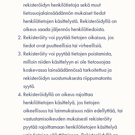
rekisteröidyn henkilötietoja sekä muut
tietosuojalainsäädännön mukaiset tiedot
henkilötietojen käsittelystä. Rekisteröidyllä on
oikeus saada jäljennös henkilötiedoista.
Rekisteröity voi pyytää tietojen oikaisua, jos
tiedot ovat puutteellisia tai virheellisiä.
Rekisteröity voi pyytää tietojen poistamista,
milloin niiden käsittelyyn ei ole tietosuojaa
koskevassa lainsäädännössä tarkoitettua ja
rekisteröidyn suostumuksesta riippumatonta
syytä.
Rekisteröidyllä on oikeus rajoittaa
henkilötietojen käsittelyä, jos tietojen
oikeellisuus tai lainmukaisuus näin edellyttää, tai
vastustamisoikeuden mukaisesti rekisteröity
pyytää rajoittamaan henkilötietojen käsittelyä
vain tietojen säilyttämiseen. Rekisteröidyllä on