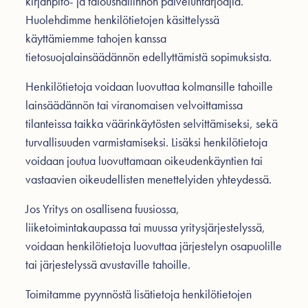
kirjanpito- ja taloushallinnon palveluntarjoajia.
Huolehdimme henkilötietojen käsittelyssä
käyttämiemme tahojen kanssa
tietosuojalainsäädännön edellyttämistä sopimuksista.
Henkilötietoja voidaan luovuttaa kolmansille tahoille
lainsäädännön tai viranomaisen velvoittamissa
tilanteissa taikka väärinkäytösten selvittämiseksi, sekä
turvallisuuden varmistamiseksi. Lisäksi henkilötietoja
voidaan joutua luovuttamaan oikeudenkäyntien tai
vastaavien oikeudellisten menettelyiden yhteydessä.
Jos Yritys on osallisena fuusiossa,
liiketoimintakaupassa tai muussa yritysjärjestelyssä,
voidaan henkilötietoja luovuttaa järjestelyn osapuolille
tai järjestelyssä avustaville tahoille.
Toimitamme pyynnöstä lisätietoja henkilötietojen