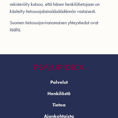
rekisteröity katsoo, että hänen henkilötietojaan on
käsitelty tietosuojalainsääsäädännön vastaisesti.
Suomen tietosuojaviranomaisen yhteystiedot ovat
täällä
.
Palvelut
Henkilöstö
Tietoa
Ajankohtaista