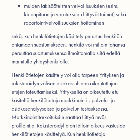
muiden lakisääteisten velvollisuuksien (esim.
kirjanpitoon ja verotukseen liittyvät toimet) sekä
raportointivelvollisuuksien hoitaminen
sekä, kun henkilötietojen käsittely perustuu henkilön
antamaan suostumukseen, henkilö voi milloin tahansa
peruuttaa suostumuksensa ilmoittamalla siitä edellä
mainitulle yhteyshenkilölle.
Henkilötietojen käsittely voi olla tarpeen Yrityksen ja
rekisteröidyn välisen asiakassuhteen oikeutettujen
etujen toteuttamiseksi. Yrityksellä on oikeutettu etu
käsitellä henkilötietoja markkinointi-, palvelu- ja
asiakasanalyyseissa ja palvelun testauksessa.
Markkinointitarkoituksiin saattaa liittyä myös
profilointia. Rekisteröidyllä on tällöin oikeus vastustaa
henkilötietojen käsittelyä. Kun henkilötietoja