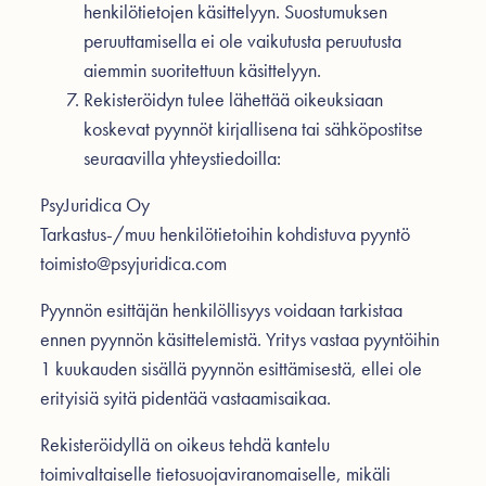
henkilötietojen käsittelyyn. Suostumuksen
peruuttamisella ei ole vaikutusta peruutusta
aiemmin suoritettuun käsittelyyn.
Rekisteröidyn tulee lähettää oikeuksiaan
koskevat pyynnöt kirjallisena tai sähköpostitse
seuraavilla yhteystiedoilla:
PsyJuridica Oy
Tarkastus-/muu henkilötietoihin kohdistuva pyyntö
toimisto@psyjuridica.com
Pyynnön esittäjän henkilöllisyys voidaan tarkistaa
ennen pyynnön käsittelemistä. Yritys vastaa pyyntöihin
1 kuukauden sisällä pyynnön esittämisestä, ellei ole
erityisiä syitä pidentää vastaamisaikaa.
Rekisteröidyllä on oikeus tehdä kantelu
toimivaltaiselle tietosuojaviranomaiselle, mikäli