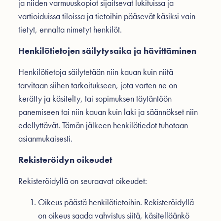
ja niiden varmuuskopiot sijaitsevat lukituissa ja
vartioiduissa tiloissa ja tietoihin pääsevät käsiksi vain
tietyt, ennalta nimetyt henkilöt.
Henkilötietojen säilytysaika ja hävittäminen
Henkilötietoja säilytetään niin kauan kuin niitä
tarvitaan siihen tarkoitukseen, jota varten ne on
kerätty ja käsitelty, tai sopimuksen täytäntöön
panemiseen tai niin kauan kuin laki ja säännökset niin
edellyttävät. Tämän jälkeen henkilötiedot tuhotaan
asianmukaisesti.
Rekisteröidyn oikeudet
Rekisteröidyllä on seuraavat oikeudet:
Oikeus päästä henkilötietoihin. Rekisteröidyllä
on oikeus saada vahvistus siitä, käsitelläänkö