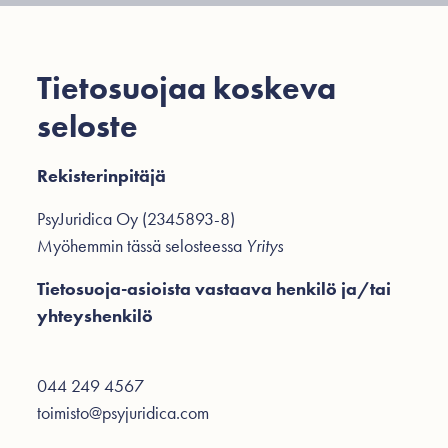
Tietosuojaa koskeva
seloste
Rekisterinpitäjä
PsyJuridica Oy
(
2345893-8
)
Myöhemmin tässä selosteessa
Yritys
Tietosuoja-asioista vastaava henkilö ja/tai
yhteyshenkilö
044 249 4567
toimisto@psyjuridica.com