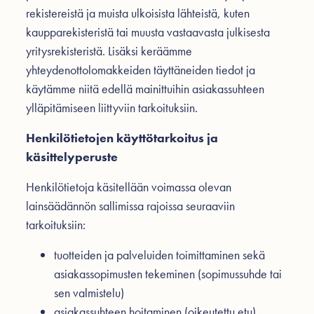
rekistereistä ja muista ulkoisista lähteistä, kuten
kaupparekisteristä tai muusta vastaavasta julkisesta
yritysrekisteristä. Lisäksi keräämme
yhteydenottolomakkeiden täyttäneiden tiedot ja
käytämme niitä edellä mainittuihin asiakassuhteen
ylläpitämiseen liittyviin tarkoituksiin.
Henkilötietojen käyttötarkoitus ja
käsittelyperuste
Henkilötietoja käsitellään voimassa olevan
lainsäädännön sallimissa rajoissa seuraaviin
tarkoituksiin:
tuotteiden ja palveluiden toimittaminen sekä
asiakassopimusten tekeminen (sopimussuhde tai
sen valmistelu)
asiakassuhteen hoitaminen (oikeutettu etu)