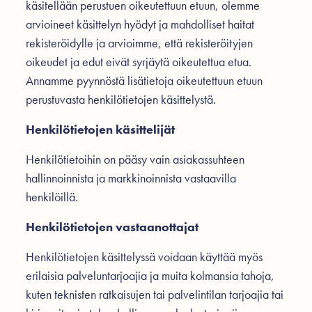
käsitellään perustuen oikeutettuun etuun, olemme
arvioineet käsittelyn hyödyt ja mahdolliset haitat
rekisteröidylle ja arvioimme, että rekisteröityjen
oikeudet ja edut eivät syrjäytä oikeutettua etua.
Annamme pyynnöstä lisätietoja oikeutettuun etuun
perustuvasta henkilötietojen käsittelystä.
Henkilötietojen käsittelijät
Henkilötietoihin on pääsy vain asiakassuhteen
hallinnoinnista ja markkinoinnista vastaavilla
henkilöillä.
Henkilötietojen vastaanottajat
Henkilötietojen käsittelyssä voidaan käyttää myös
erilaisia palveluntarjoajia ja muita kolmansia tahoja,
kuten teknisten ratkaisujen tai palvelintilan tarjoajia tai