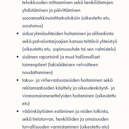
tehokkuuden mittaaminen sekä henkilötietojen
yhdistäminen ja päivittäminen
suoramarkkinointitarkoituksiin (oikeutettu etu,
suostumus)
sidosryhmäsuhteiden hoitaminen ja alihankinta
sekä palveluntarjoajien kanssa tehtävä yhteistyö
(oikeutettu etu, sopimussuhde tai sen valmistelu)
sisäinen raportointi ja muut hallinnolliset
toimenpiteet (lakisääteisen velvoitteen
noudattaminen)
takuu- ja virhevastuuasioiden hoitaminen sekä
reklamaatioiden käsittely ja oikeudenkäynti- ja
viranomaismenettelyiden hoitaminen (oikeutettu
etu)
väärinkäytösten estäminen ja niiden tutkinta,
sekä tietoturvan, henkilöiden ja omaisuuden
turvallisuuden varmistaminen (oikeutettu etu)