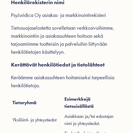
Henkilörekisterin nimi
PsyJuridica Oy
asiakas- ja markkinointirekisteri
Tietosuojaselostetta sovelletaan verkkosivuihimme,
markkinointiin ja asiakassuhteen hoitoon sekä
tarjoamiimme tuotteisiin ja palveluihin liittyvään
henkilötietojen käsittelyyn.
Kerättävät henkilötiedot ja tietolähteet
Keräämme asiakassuhteen hoitamiseksi tarpeellisia
henkilötietoja.
Esimerkkejä
Tietoryhmä
tietosisällöstä
Asiakkaan ja/tai edustajan
Yksilöinti- ja yhteystiedot
nimi ja yhteystiedot.