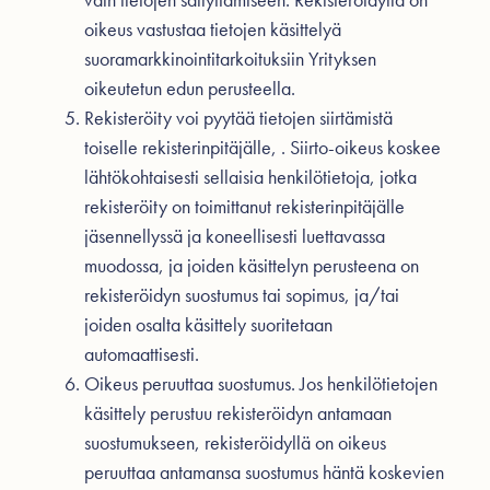
oikeus vastustaa tietojen käsittelyä
suoramarkkinointitarkoituksiin Yrityksen
oikeutetun edun perusteella.
Rekisteröity voi pyytää tietojen siirtämistä
toiselle rekisterinpitäjälle, . Siirto-oikeus koskee
lähtökohtaisesti sellaisia henkilötietoja, jotka
rekisteröity on toimittanut rekisterinpitäjälle
jäsennellyssä ja koneellisesti luettavassa
muodossa, ja joiden käsittelyn perusteena on
rekisteröidyn suostumus tai sopimus, ja/tai
joiden osalta käsittely suoritetaan
automaattisesti.
Oikeus peruuttaa suostumus. Jos henkilötietojen
käsittely perustuu rekisteröidyn antamaan
suostumukseen, rekisteröidyllä on oikeus
peruuttaa antamansa suostumus häntä koskevien