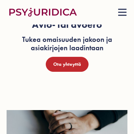
Avio- tai avoero
Tukea omaisuuden jakoon ja
asiakirjojen laadintaan
Ota yhteyttä