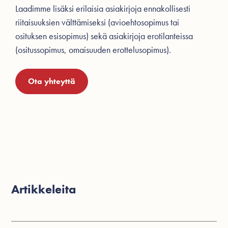
Laadimme lisäksi erilaisia asiakirjoja ennakollisesti
riitaisuuksien välttämiseksi (avioehtosopimus tai
osituksen esisopimus) sekä asiakirjoja erotilanteissa
(ositussopimus, omaisuuden erottelusopimus).
Ota yhteyttä
Artikkeleita