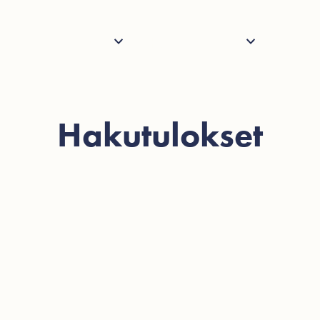
Palvelut
Henkilöstö
Tietoa
Ajank
Hakutulokset