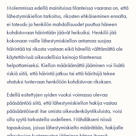
Molemmissa edellä mainituissa tilanteissa vaarana on, että
lähestymiskiellon tarkoitus, rikosten ehkäiseminen ennalta,
ei toteudu ja henkilön mahdollisuudet puuttua häneen
kohdistuvaan häirintään jäävät heikoiksi. Henkilö jää
kokonaan vaille lähestymiskiellon antamaa suojaa
häirintää tai rikosta vastaan eikä hänellä välttämättä ole
käytettävissä oikeudellisia keinoja tilanteensa
helpottamiseksi. Kiellon määräämättä jääminen voi lisätä
riskiä siitä, että häirintä jatkuu tai että häiritsijä tekee
uhatuksi tuntevaan henkilöön kohdistuvan rikoksen.
Edellä esitettyjen syiden vuoksi voimassa olevaa
pääsääntöä siitä, että lähestymiskiellon hakija vastaa
pääsääntöisesti itse omista oikeudenkäyntikuluista, voisi
olla syytä tarkastella uudelleen. Nähdäkseni niissä
tapauksissa, joissa lähestymiskielto määrätään, hakijalle
aiheutuvien kustannusten jääminen hänen itsensä