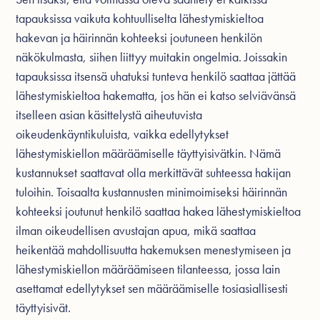
tapauksissa vaikuta kohtuulliselta lähestymiskieltoa
hakevan ja häirinnän kohteeksi joutuneen henkilön
näkökulmasta, siihen liittyy muitakin ongelmia. Joissakin
tapauksissa itsensä uhatuksi tunteva henkilö saattaa jättää
lähestymiskieltoa hakematta, jos hän ei katso selviävänsä
itselleen asian käsittelystä aiheutuvista
oikeudenkäyntikuluista, vaikka edellytykset
lähestymiskiellon määräämiselle täyttyisivätkin. Nämä
kustannukset saattavat olla merkittävät suhteessa hakijan
tuloihin. Toisaalta kustannusten minimoimiseksi häirinnän
kohteeksi joutunut henkilö saattaa hakea lähestymiskieltoa
ilman oikeudellisen avustajan apua, mikä saattaa
heikentää mahdollisuutta hakemuksen menestymiseen ja
lähestymiskiellon määräämiseen tilanteessa, jossa lain
asettamat edellytykset sen määräämiselle tosiasiallisesti
täyttyisivät.