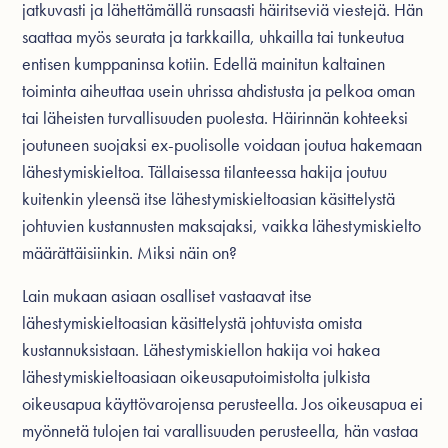
jatkuvasti ja lähettämällä runsaasti häiritseviä viestejä. Hän
saattaa myös seurata ja tarkkailla, uhkailla tai tunkeutua
entisen kumppaninsa kotiin. Edellä mainitun kaltainen
toiminta aiheuttaa usein uhrissa ahdistusta ja pelkoa oman
tai läheisten turvallisuuden puolesta. Häirinnän kohteeksi
joutuneen suojaksi ex-puolisolle voidaan joutua hakemaan
lähestymiskieltoa
. Tällaisessa tilanteessa hakija joutuu
kuitenkin yleensä itse lähestymiskieltoasian käsittelystä
johtuvien kustannusten maksajaksi, vaikka lähestymiskielto
määrättäisiinkin. Miksi näin on?
Lain mukaan asiaan osalliset vastaavat itse
lähestymiskieltoasian käsittelystä johtuvista omista
kustannuksistaan. Lähestymiskiellon hakija voi hakea
lähestymiskieltoasiaan oikeusaputoimistolta julkista
oikeusapua käyttövarojensa perusteella. Jos oikeusapua ei
myönnetä tulojen tai varallisuuden perusteella, hän vastaa