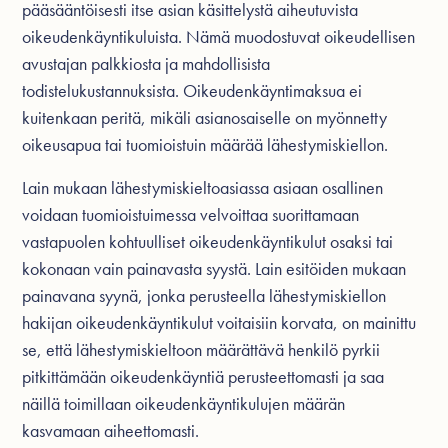
pääsääntöisesti itse asian käsittelystä aiheutuvista
oikeudenkäyntikuluista. Nämä muodostuvat oikeudellisen
avustajan palkkiosta ja mahdollisista
todistelukustannuksista. Oikeudenkäyntimaksua ei
kuitenkaan peritä, mikäli asianosaiselle on myönnetty
oikeusapua tai tuomioistuin määrää lähestymiskiellon.
Lain mukaan lähestymiskieltoasiassa asiaan osallinen
voidaan tuomioistuimessa velvoittaa suorittamaan
vastapuolen kohtuulliset oikeudenkäyntikulut osaksi tai
kokonaan vain painavasta syystä. Lain esitöiden mukaan
painavana syynä, jonka perusteella lähestymiskiellon
hakijan oikeudenkäyntikulut voitaisiin korvata, on mainittu
se, että lähestymiskieltoon määrättävä henkilö pyrkii
pitkittämään oikeudenkäyntiä perusteettomasti ja saa
näillä toimillaan oikeudenkäyntikulujen määrän
kasvamaan aiheettomasti.