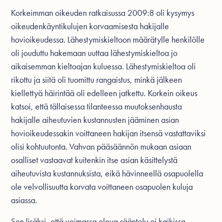
Korkeimman oikeuden ratkaisussa 2009:8 oli kysymys
oikeudenkäyntikulujen korvaamisesta hakijalle
hovioikeudessa. Lähestymiskieltoon määrätylle henkilölle
oli jouduttu hakemaan uuttaa lähestymiskieltoa jo
aikaisemman kieltoajan kuluessa. Lähestymiskieltoa oli
rikottu ja siitä oli tuomittu rangaistus, minkä jälkeen
kiellettyä häirintää oli edelleen jatkettu. Korkein oikeus
katsoi, että tällaisessa tilanteessa muutoksenhausta
hakijalle aiheutuvien kustannusten jääminen asian
hovioikeudessakin voittaneen hakijan itsensä vastattaviksi
olisi kohtuutonta. Vahvan pääsäännön mukaan asiaan
osalliset vastaavat kuitenkin itse asian käsittelystä
aiheutuvista kustannuksista, eikä hävinneellä osapuolella
ole velvollisuutta korvata voittaneen osapuolen kuluja
asiassa.
Sen lisäksi, että voimassa oleva sääntely ei kaikissa