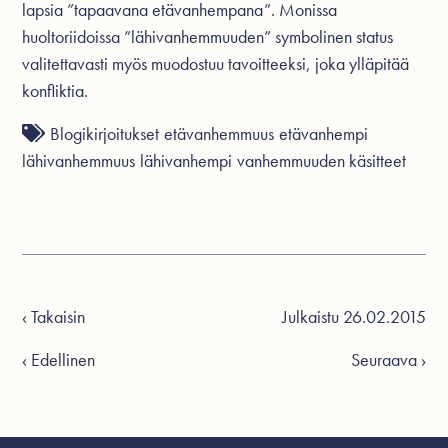
lapsia ”tapaavana etävanhempana”. Monissa
huoltoriidoissa ”lähivanhemmuuden” symbolinen status
valitettavasti myös muodostuu tavoitteeksi, joka ylläpitää
konfliktia.
Blogikirjoitukset
etävanhemmuus
etävanhempi
lähivanhemmuus
lähivanhempi
vanhemmuuden käsitteet
‹ Takaisin
Julkaistu 26.02.2015
‹ Edellinen
Seuraava ›