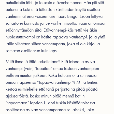
puhuttaisiin lähi- ja toisesta etävanhempana. Hän piti sitä
outona ja koki että tällaisten käsitteiden käyttö asettaa
vanhemmat eriarvoiseen asemaan. Bingo! Eroon liittyvä
sanasto ei kannusta ja tue vanhemmuutta, vaan on omiaan
etäännyttämään siitä. Etävanhempi-käsitettä vieläkin
huolestuttavampi on käsite
tapaava vanhempi
, jolla yhtä
lailla viitataan siihen vanhempaan, joka ei ole kirjoilla
samassa osoitteessa kuin lapsi.
Mitä ihmettä tällä tarkoitetaan? Että toisaalla asuva
vanhempi (vain) "tapailee" omaa lastaan vanhempien
erilleen muuton jälkeen. Kuka haluaisi olla suhteessa
omaan lapseensa ”tapaava vanhempi”? Miltä tuntuisi
kertoa esimiehelle että tänä perjantaina pitää päästä
ajoissa töistä, koska minun pitää mennä kotiin
”tapaamaan” lapsiani? Lapsi tuskin käsittää toisessa
osoitteessa asuvaa vanhempaansa sellaiseksi, joka