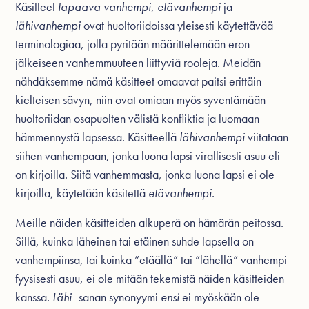
Käsitteet
tapaava vanhempi
,
etävanhempi
ja
lähivanhempi
ovat huoltoriidoissa yleisesti käytettävää
terminologiaa, jolla pyritään määrittelemään eron
jälkeiseen vanhemmuuteen liittyviä rooleja. Meidän
nähdäksemme nämä käsitteet omaavat paitsi erittäin
kielteisen sävyn, niin ovat omiaan myös syventämään
huoltoriidan osapuolten välistä konfliktia ja luomaan
hämmennystä lapsessa. Käsitteellä
lähivanhempi
viitataan
siihen vanhempaan, jonka luona lapsi virallisesti asuu eli
on kirjoilla. Siitä vanhemmasta, jonka luona lapsi ei ole
kirjoilla, käytetään käsitettä
etävanhempi
.
Meille näiden käsitteiden alkuperä on hämärän peitossa.
Sillä, kuinka läheinen tai etäinen suhde lapsella on
vanhempiinsa, tai kuinka ”etäällä” tai ”lähellä” vanhempi
fyysisesti asuu, ei ole mitään tekemistä näiden käsitteiden
kanssa.
Lähi
–sanan synonyymi
ensi
ei myöskään ole