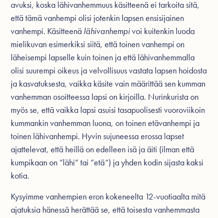
avuksi, koska lähivanhemmuus käsitteenä ei tarkoita sitä,
että tämä vanhempi olisi jotenkin lapsen ensisijainen
vanhempi. Käsitteenä
lähivanhempi
voi kuitenkin luoda
mielikuvan esimerkiksi siitä, että toinen vanhempi on
läheisempi lapselle kuin toinen ja että lähivanhemmalla
olisi suurempi oikeus ja velvollisuus vastata lapsen hoidosta
ja kasvatuksesta, vaikka käsite vain määrittää sen kumman
vanhemman osoitteessa lapsi on kirjoilla. Nurinkurista on
myös se, että vaikka lapsi asuisi tasapuolisesti vuoroviikoin
kummankin vanhemman luona, on toinen etävanhempi ja
toinen lähivanhempi. Hyvin sujuneessa erossa lapset
ajattelevat, että heillä on edelleen isä ja äiti (ilman että
kumpikaan on ”lähi” tai ”etä”) ja yhden kodin sijasta kaksi
kotia.
Kysyimme vanhempien eron kokeneelta 12-vuotiaalta mitä
ajatuksia hänessä herättää se, että toisesta vanhemmasta