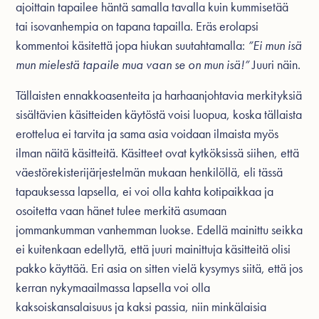
ajoittain tapailee häntä samalla tavalla kuin kummisetää
tai isovanhempia on tapana tapailla. Eräs erolapsi
kommentoi käsitettä jopa hiukan suutahtamalla:
”Ei mun isä
mun mielestä tapaile mua vaan se on mun isä!”
Juuri näin.
Tällaisten ennakkoasenteita ja harhaanjohtavia merkityksiä
sisältävien käsitteiden käytöstä voisi luopua, koska tällaista
erottelua ei tarvita ja sama asia voidaan ilmaista myös
ilman näitä käsitteitä. Käsitteet ovat kytköksissä siihen, että
väestörekisterijärjestelmän mukaan henkilöllä, eli tässä
tapauksessa lapsella, ei voi olla kahta kotipaikkaa ja
osoitetta vaan hänet tulee merkitä asumaan
jommankumman vanhemman luokse. Edellä mainittu seikka
ei kuitenkaan edellytä, että juuri mainittuja käsitteitä olisi
pakko käyttää. Eri asia on sitten vielä kysymys siitä, että jos
kerran nykymaailmassa lapsella voi olla
kaksoiskansalaisuus ja kaksi passia, niin minkälaisia