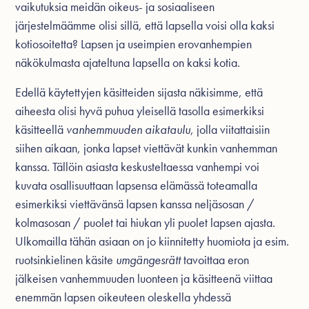
vaikutuksia meidän oikeus- ja sosiaaliseen
järjestelmäämme olisi sillä, että lapsella voisi olla kaksi
kotiosoitetta? Lapsen ja useimpien erovanhempien
näkökulmasta ajateltuna lapsella on kaksi kotia.
Edellä käytettyjen käsitteiden sijasta näkisimme, että
aiheesta olisi hyvä puhua yleisellä tasolla esimerkiksi
käsitteellä
vanhemmuuden aikataulu
, jolla viitattaisiin
siihen aikaan, jonka lapset viettävät kunkin vanhemman
kanssa. Tällöin asiasta keskusteltaessa vanhempi voi
kuvata osallisuuttaan lapsensa elämässä toteamalla
esimerkiksi viettävänsä lapsen kanssa neljäsosan /
kolmasosan / puolet tai hiukan yli puolet lapsen ajasta.
Ulkomailla tähän asiaan on jo kiinnitetty huomiota ja esim.
ruotsinkielinen käsite
umgängesrätt
tavoittaa eron
jälkeisen vanhemmuuden luonteen ja käsitteenä viittaa
enemmän lapsen oikeuteen oleskella yhdessä