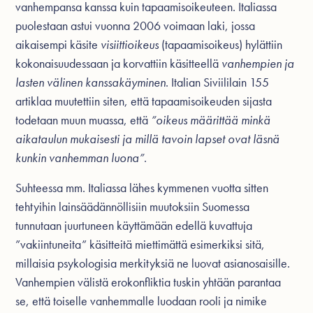
vanhempansa kanssa kuin tapaamisoikeuteen. Italiassa
puolestaan astui vuonna 2006 voimaan laki, jossa
aikaisempi käsite
visiittioikeus
(tapaamisoikeus) hylättiin
kokonaisuudessaan ja korvattiin käsitteellä
vanhempien ja
lasten välinen kanssakäyminen
. Italian Siviililain 155
artiklaa muutettiin siten, että tapaamisoikeuden sijasta
todetaan muun muassa, että
”oikeus määrittää minkä
aikataulun mukaisesti ja millä tavoin lapset ovat läsnä
kunkin vanhemman luona”
.
Suhteessa mm. Italiassa lähes kymmenen vuotta sitten
tehtyihin lainsäädännöllisiin muutoksiin Suomessa
tunnutaan juurtuneen käyttämään edellä kuvattuja
”vakiintuneita” käsitteitä miettimättä esimerkiksi sitä,
millaisia psykologisia merkityksiä ne luovat asianosaisille.
Vanhempien välistä erokonfliktia tuskin yhtään parantaa
se, että toiselle vanhemmalle luodaan rooli ja nimike