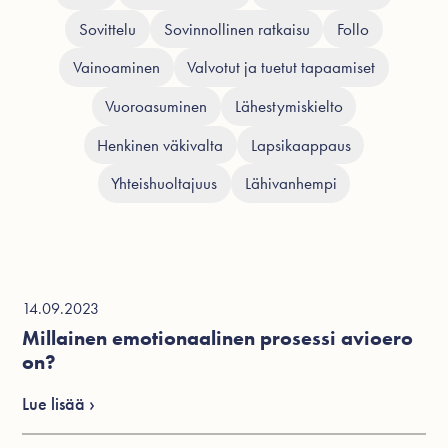
Sovittelu
Sovinnollinen ratkaisu
Follo
Vainoaminen
Valvotut ja tuetut tapaamiset
Vuoroasuminen
Lähestymiskielto
Henkinen väkivalta
Lapsikaappaus
Yhteishuoltajuus
Lähivanhempi
14.09.2023
Millainen emotionaalinen prosessi avioero
on?
Lue lisää ›