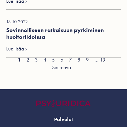
Lue lisää ›
13.10.2022
Sovinnolliseen ratkaisuun pyrkiminen
huoltoriidoissa
Lue lisää ›
1
...
2
3
4
5
6
7
8
9
13
Seuraava
Palvelut