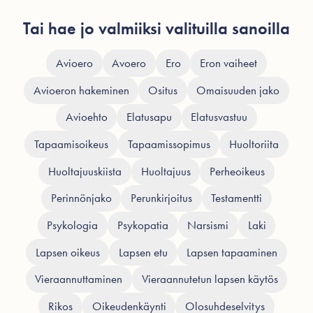
Tai hae jo valmiiksi valituilla sanoilla
Avioero
Avoero
Ero
Eron vaiheet
Avioeron hakeminen
Ositus
Omaisuuden jako
Avioehto
Elatusapu
Elatusvastuu
Tapaamisoikeus
Tapaamissopimus
Huoltoriita
Huoltajuuskiista
Huoltajuus
Perheoikeus
Perinnönjako
Perunkirjoitus
Testamentti
Psykologia
Psykopatia
Narsismi
Laki
Lapsen oikeus
Lapsen etu
Lapsen tapaaminen
Vieraannuttaminen
Vieraannutetun lapsen käytös
Rikos
Oikeudenkäynti
Olosuhdeselvitys