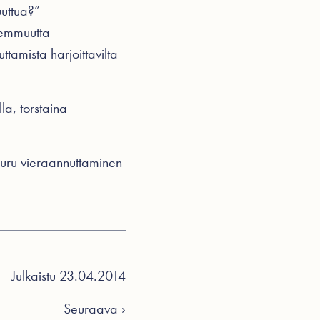
uuttua?”
hemmuutta
tamista harjoittavilta
la, torstaina
suru
vieraannuttaminen
Julkaistu 23.04.2014
Seuraava ›