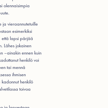
si olennaisimpia
uute.
ja vieraannutetuille
estaan esimerkiksi
, että lapsi pärjää
en. Lähes jokainen
aan –ainakin ennen kuin
adottanut henkilö voi
een tai mennä
ksessa ihmisen
ä kadonnut henkilö
vetilassa toivoa
ssa ja lapsestaan