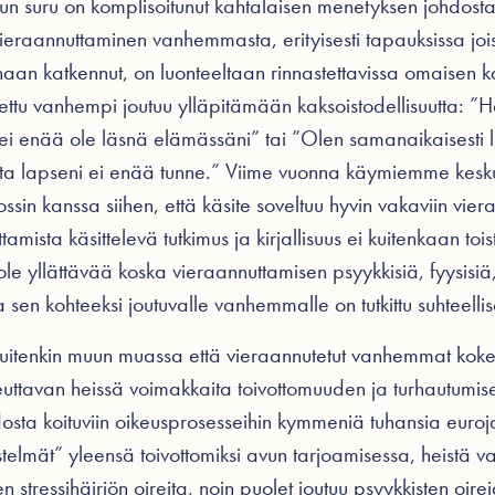
kun suru on komplisoitunut kahtalaisen menetyksen johdosta
ieraannuttaminen
vanhemmasta, erityisesti tapauksissa j
aan katkennut, on luonteeltaan rinnastettavissa omaisen 
ttu vanhempi joutuu ylläpitämään kaksoistodellisuutta: ”H
 ei enää ole läsnä elämässäni” tai ”Olen samanaikaisesti
ota lapseni ei enää tunne.” Viime vuonna käymiemme kesku
in kanssa siihen, että käsite soveltuu hyvin vakaviin vier
mista käsittelevä tutkimus ja kirjallisuus ei kuitenkaan tois
ole yllättävää koska vieraannuttamisen psyykkisiä, fyysisiä,
ia sen kohteeksi joutuvalle vanhemmalle on tutkittu suhteell
 kuitenkin muun muassa että vieraannutetut vanhemmat koke
uttavan heissä voimakkaita toivottomuuden ja turhautumisen
sta koituviin oikeusprosesseihin kymmeniä tuhansia euroj
stelmät” yleensä toivottomiksi avun tarjoamisessa, heistä va
stressihäiriön oireita, noin puolet joutuu psyykkisten oir