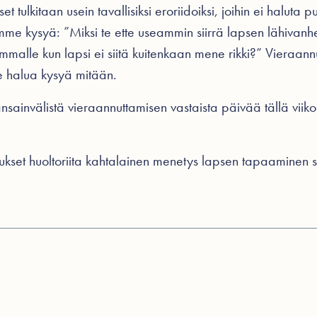
 tulkitaan usein tavallisiksi eroriidoiksi, joihin ei haluta p
mme kysyä: ”Miksi te ette useammin siirrä lapsen lähivan
malle kun lapsi ei siitä kuitenkaan mene rikki?” Vieraannut
halua kysyä mitään.
ainvälistä vieraannuttamisen vastaista päivää tällä viikol
tukset
huoltoriita
kahtalainen menetys
lapsen tapaaminen