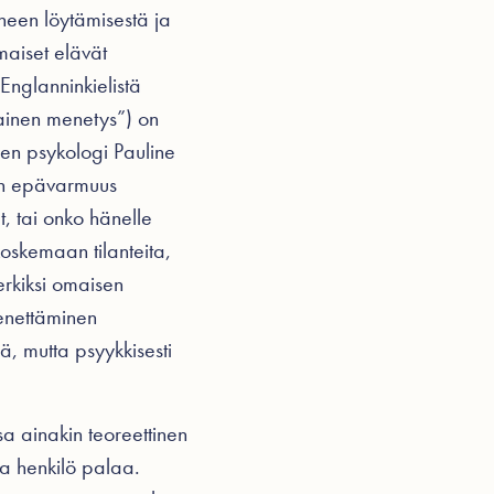
oneen löytämisestä ja
maiset elävät
Englanninkielistä
lainen menetys”) on
nen psykologi Pauline
sen epävarmuus
t, tai onko hänelle
koskemaan tilanteita,
erkiksi omaisen
enettäminen
nä, mutta psyykkisesti
a ainakin teoreettinen
eva henkilö palaa.