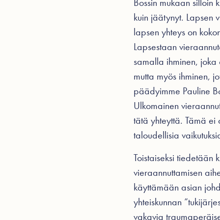
Bossin mukaan silloin 
kuin jäätynyt. Lapsen
v
lapsen yhteys on kokon
Lapsestaan vieraannute
samalla ihminen, joka
mutta myös ihminen, j
päädyimme Pauline Boss
Ulkomainen vieraannutta
tätä yhteyttä. Tämä ei 
taloudellisia vaikutuks
Toistaiseksi tiedetään
vieraannuttamisen aihe
käyttämään asian johdo
yhteiskunnan ”tukijärje
vakavia traumaperäisen 