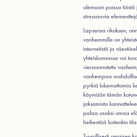
olemaan poissa töistä 
stressaavia elementte
Lapsensa rikoksen, onn
vanhemmille on yhteist
internetistä ja väestör
yhteiskunnassa voi tuod
vieraannutettu vanhemp
vanhempaa mahdollisest
pyrkiä lukemattomia k
käymään tämän kotona 
jaksamista kannattelee
palaa osaksi omaa eläm
heikentää kuitenkin til
Tyypillisesti omaisen k