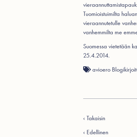
vieraannuttamistapaukset
Tuomioistuimilta halua
vieraannutetulle vanhem
vanhemmilta me emme 
Suomessa vietetään kans
25.4.2014.
avioero
Blogikirjoi
‹ Takaisin
‹ Edellinen