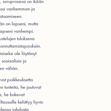
, suruprosessi on ikään
oissa vanhemman ja
katoamiseen.
än on lapseni, mutta
 lapseni vanhempi,
stelujen tuloksena
aannuttamistapauksiin.
taiseksi ole löytänyt
 sosiaalisia ja
isen vähän.
vat poikkeuksetta
 tunteita, he joutuvat
a, he kokevat
ltaosalle kehittyy hyvin
eidensa johdosta