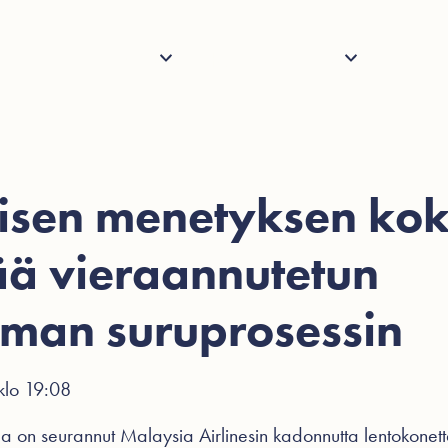
Palvelut
Henkilöstö
Tietoa
Ajank
isen menetyksen ko
ää vieraannutetun
man suruprosessin
klo 19:08
a on seurannut Malaysia Airlinesin kadonnutta lentokonet