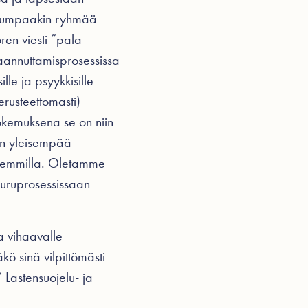
e. Kumpaakin ryhmää
ren viesti ”pala
aannuttamisprosessissa
lle ja psyykkisille
erusteettomasti)
okemuksena se on niin
 on yleisempää
nhemmilla. Oletamme
suruprosessissaan
 vihaavalle
äkö sinä vilpittömästi
” Lastensuojelu- ja