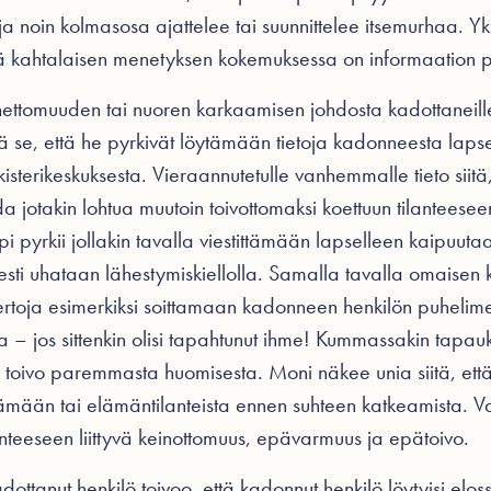
ja noin kolmasosa ajattelee tai suunnittelee itsemurhaa. Yk
jä kahtalaisen menetyksen kokemuksessa on informaation p
ettomuuden tai nuoren karkaamisen johdosta kadottaneille 
ä se, että he pyrkivät löytämään tietoja kadonneesta laps
ekisterikeskuksesta. Vieraannutetulle vanhemmalle tieto siitä
a jotakin lohtua muutoin toivottomaksi koettuun tilanteese
i pyrkii jollakin tavalla viestittämään lapselleen kaipuut
i uhataan lähestymiskiellolla. Samalla tavalla omaisen k
ertoja esimerkiksi soittamaan kadonneen henkilön puhelim
– jos sittenkin olisi tapahtunut ihme! Kummassakin tapau
 toivo paremmasta huomisesta. Moni näkee unia siitä, ett
ään tai elämäntilanteista ennen suhteen katkeamista. Val
anteeseen liittyvä keinottomuus, epävarmuus ja epätoivo.
adottanut henkilö toivoo, että kadonnut henkilö löytyisi elo