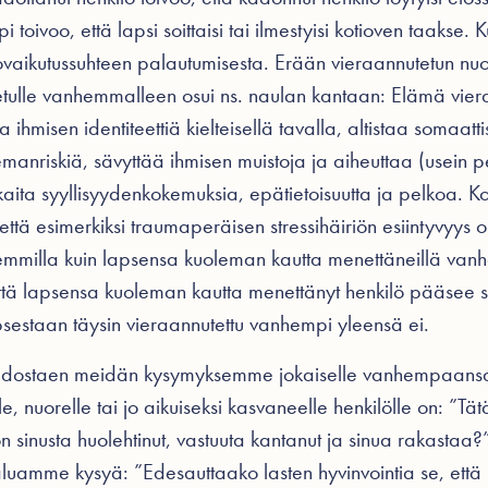
 toivoo, että lapsi soittaisi tai ilmestyisi kotioven taaks
ovaikutussuhteen palautumisesta. Erään vieraannutetun nuo
etulle vanhemmalleen osui ns. naulan kantaan: Elämä vier
ihmisen identiteettiä kielteisellä tavalla, altistaa somaattisi
lemanriskiä, sävyttää ihmisen muistoja ja aiheuttaa (usein p
ta syyllisyydenkokemuksia, epätietoisuutta ja pelkoa. K
 että esimerkiksi traumaperäisen stressihäiriön esiintyvyys
hemmilla kuin lapsensa kuoleman kautta menettäneillä va
että lapsensa kuoleman kautta menettänyt henkilö pääsee 
sestaan täysin vieraannutettu vanhempi yleensä ei.
tiedostaen meidän kysymyksemme jokaiselle vanhempaansa
e, nuorelle tai jo aikuiseksi kasvaneelle henkilölle on: ”Tät
on sinusta huolehtinut, vastuuta kantanut ja sinua rakastaa?
aluamme kysyä: ”Edesauttaako lasten hyvinvointia se, että