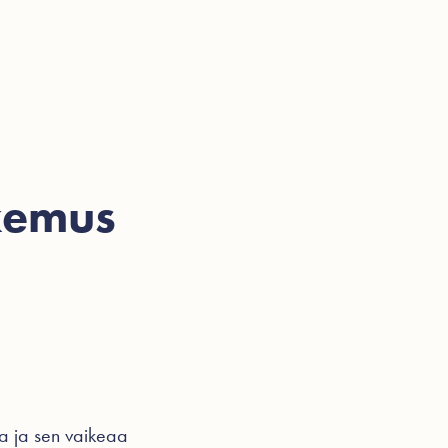
ohtaista
Videot
Hinnasto
Ota yhteyttä
kemus
ta ja sen vaikeaa