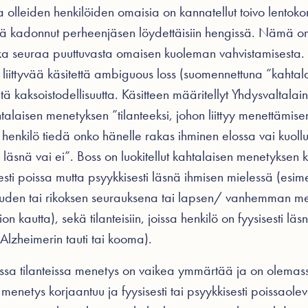
a olleiden henkilöiden omaisia on kannatellut toivo lentok
ttä kadonnut perheenjäsen löydettäisiin hengissä. Nämä o
joka seuraa puuttuvasta omaisen kuoleman vahvistamisesta. 
liittyvää käsitettä ambiguous loss (suomennettuna ”kahta
ä kaksoistodellisuutta. Käsitteen määritellyt Yhdysvaltalai
htalaisen menetyksen ”tilanteeksi, johon liittyy menettämi
i henkilö tiedä onko hänelle rakas ihminen elossa vai kuollu
läsnä vai ei”. Boss on luokitellut kahtalaisen menetyksen 
sesti poissa mutta psyykkisesti läsnä ihmisen mielessä (esim
uden tai rikoksen seurauksena tai lapsen/ vanhemman m
 kautta), sekä tilanteisiin, joissa henkilö on fyysisesti läs
Alzheimerin tauti tai kooma).
issa tilanteissa menetys on vaikea ymmärtää ja on olemass
ä menetys korjaantuu ja fyysisesti tai psyykkisesti poissaol