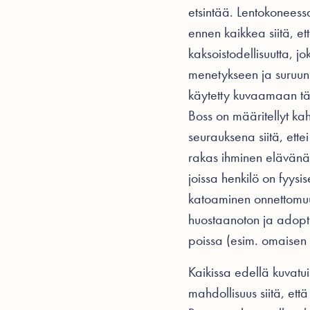
etsintää. Lentokoneess
ennen kaikkea siitä, e
kaksoistodellisuutta, 
menetykseen ja suruun 
käytetty kuvaamaan tät
Boss on määritellyt ka
seurauksena siitä, ette
rakas ihminen elävänä 
joissa henkilö on fyysi
katoaminen onnettomu
huostaanoton ja adoption
poissa (esim. omaisen 
Kaikissa edellä kuvatu
mahdollisuus siitä, ett