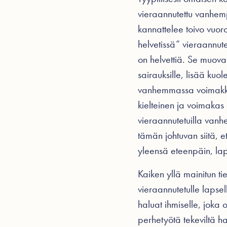
vieraannutettu vanhempi
kannattelee toivo vuor
helvetissä” vieraannut
on helvettiä. Se muovaa 
sairauksille, lisää kuo
vanhemmassa voimakkai
kielteinen ja voimakas
vieraannutetuilla van
tämän johtuvan siitä, 
yleensä eteenpäin, lap
Kaiken yllä mainitun 
vieraannutetulle lapsell
haluat ihmiselle, joka 
perhetyötä tekeviltä h