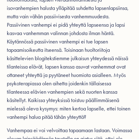
isovanhempien halusta ylläpitää suhdetta lapsenlapsiinsa,
mutta vain vähän passiivisesta vanhemmuudesta.
Passiivinen vanhempi ei pidä yhteyttä lapseensa ja lapsi
kasvaa vanhemman valinnan johdosta ilman häntä.
Käytännössä passiivinen vanhempi ei tue lapsen
tapaamisoikeutta itseensä. Toisinaan huoltoriitoja
käsittelevien blogitekstiemme julkaisun yhteydessä näissä
tilanteissa elävät, lapsen kanssa asuvat vanhemmat ovat
ottaneet yhteyttä ja pyytäneet huomiota asialleen. Myös
psykoterapiassa olen aihetta joidenkin tällaisessa
tilanteessa elävien vanhempien sekä nuorten kanssa
käsitellyt. Kaikissa yhteyksissä toistuu päällimmäisenä
mielessä oleva kysymys: miten kertoa lapselle, ettei toinen
vanhempi halua pitää tähän yhteyttä?
Vanhempaa ei voi velvoittaa tapaamaan lastaan. Voimassa
olevan lainsäädännön taustalla on ajatus siitä, ettei ole