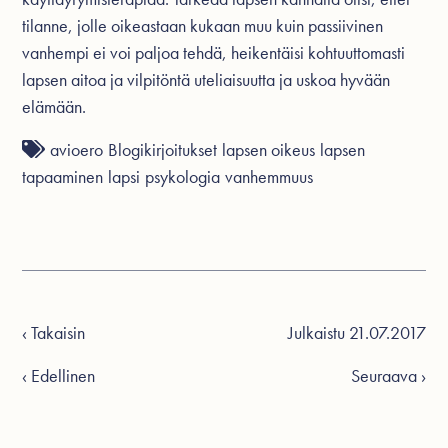
tilanne, jolle oikeastaan kukaan muu kuin passiivinen
vanhempi ei voi paljoa tehdä, heikentäisi kohtuuttomasti
lapsen aitoa ja vilpitöntä uteliaisuutta ja uskoa hyvään
elämään.
avioero
Blogikirjoitukset
lapsen oikeus
lapsen
tapaaminen
lapsi
psykologia
vanhemmuus
‹ Takaisin
Julkaistu 21.07.2017
‹ Edellinen
Seuraava ›