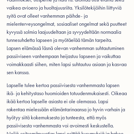
vaikea avioero ja huoltajuusriita. Yksilötekijöihin liittyviä
syitä ovat olleet vanhemman päihde- ja
mielenterveysongelmat, sosiaaliset ongelmat sekä puutteet
kyvyssä solmia laajuudeltaan ja syvyydeltään normaalia
tunnesuhdetta lapseen ja myötäelää tämän tarpeita.
Lapsen elämässä läsnä olevan vanhemman suhtautuminen
passiiviseen vanhempaan heijastuu lapseen ja vaikuttaa
voimakkaasti siihen, miten lapsi suhtautuu asiaan ja kasvaa
sen kanssa.
Lapselle tulee kertoa passiivisesta vanhemmasta lapsen
ikä- ja kehitystaso huomioiden totuudenmukaisesti. Oikeaa
ikää kertoa lapselle asiasta ei ole olemassa. Lapsi
rakentaa mielessään elämäntarinaansa jo hyvin varhain ja
hyötyy siitä kokemuksesta ja tunteesta, että myös
passiivisesta vanhemmasta voi avoimesti keskustella.
Neljä-seitsemänvuotias lapsi esittää kysymyksiä ja hakee