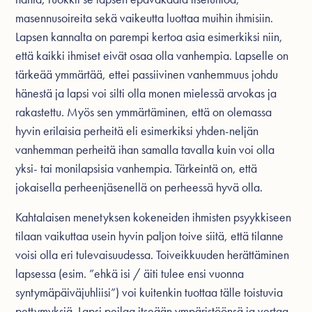
masennusoireita sekä vaikeutta luottaa muihin ihmisiin.
Lapsen kannalta on parempi kertoa asia esimerkiksi niin,
että kaikki ihmiset eivät osaa olla vanhempia. Lapselle on
tärkeää ymmärtää, ettei passiivinen vanhemmuus johdu
hänestä ja lapsi voi silti olla monen mielessä arvokas ja
rakastettu. Myös sen ymmärtäminen, että on olemassa
hyvin erilaisia perheitä eli esimerkiksi yhden-neljän
vanhemman perheitä ihan samalla tavalla kuin voi olla
yksi- tai monilapsisia vanhempia. Tärkeintä on, että
jokaisella perheenjäsenellä on perheessä hyvä olla.
Kahtalaisen menetyksen kokeneiden ihmisten psyykkiseen
tilaan vaikuttaa usein hyvin paljon toive siitä, että tilanne
voisi olla eri tulevaisuudessa. Toiveikkuuden herättäminen
lapsessa (esim. ”ehkä isi / äiti tulee ensi vuonna
syntymäpäiväjuhliisi”) voi kuitenkin tuottaa tälle toistuvia
pettymyksiä. Lapsi peilaa itseään ympäristöönsä ja vertaa