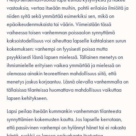
vastauksia, vertaa itseään muihin, pohtii erilaisia ilmiöitä ja
niiden syitä sekä ymmärtää esimerkiksi sen, mikä on
epäoikeudenmukaista tai väärin. Viimeistään tässä
vaiheessa toisen vanhemman poissaolon synnyttämä
kaksoistodellisuus voi aiheuttaa lapselle kahtalaisen surun
kokemuksen: vanhempi on fyysisesti poissa mutta
psyykkisesti läsnä lapsen mielessä. Tällainen menetys on
ihmismielelle erityisen vaikea ymmärtää ja mielessä on
olemassa ainakin teoreettinen mahdollisuus siitä, että
menetys joskus korjaantuu. Läsnä olevalla vanhemmalla on
tällaisissa tilanteissa huomattava mahdollisuus vaikuttaa
lapsen kehitykseen.
Lapsi peilaa itseään kummankin vanhemman tilanteesta
synnyttämien kokemusten kautta. Jos lapselle kerrotaan,
että passiivinen vanhempi on hylännyt hänet tai ei rakasta
häntä, ruokkii se lapsen epävakaata itsetuntoa,