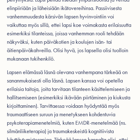
elinpiiriään ja läheisiään ikätovereihinsa. Passiivisesta
vanhemmuudesta kärsivän lapsen hyvinvointiin voi
vaikuttaa myös sillä, ettei lapsi koe voimakasta erilaisuutta
esimerkiksi tilanteissa, joissa vanhemman rooli tehdään
näkyväksi, kuten päiväkotien ja koulujen isän- tai
äitienpäiväkahveilla. Olisi hyvä, jos lapsella olisi tuolloin
mukanaan tukihenkilö.
Lapsen elämässä läsnä olevana vanhempana tärkeää on
sananmukaisesti olla läsnä. Lapsen kanssa voi opetella
erilaisia taitoja, joita tarvitaan tilanteen käsittelemiseen ja
hallitsemiseen (esimerkiksi ikävään piirtäminen ja kiukusta
kirjoittaminen). Tarvittaessa voidaan hyödyntää myös
traumaattiseen suruun ja menetykseen kohdentuvia
psykoterapiamenetelmiä, kuten EMDR-menetelmää (ns.
silmänliiketerapia) ja traumakeskeistä kognitiivista
käyttäytymisterapiaa. Tärkeää lapsen kannalta olisi, ettei