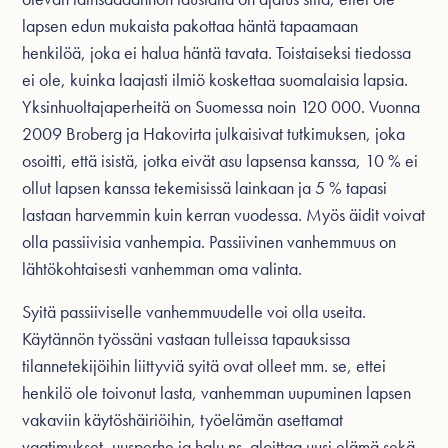
lapsen edun mukaista pakottaa häntä tapaamaan
henkilöä, joka ei halua häntä tavata. Toistaiseksi tiedossa
ei ole, kuinka laajasti ilmiö koskettaa suomalaisia lapsia.
Yksinhuoltajaperheitä on Suomessa noin 120 000. Vuonna
2009 Broberg ja Hakovirta julkaisivat tutkimuksen, joka
osoitti, että isistä, jotka eivät asu lapsensa kanssa, 10 % ei
ollut lapsen kanssa tekemisissä lainkaan ja 5 % tapasi
lastaan harvemmin kuin kerran vuodessa. Myös äidit voivat
olla passiivisia vanhempia. Passiivinen vanhemmuus on
lähtökohtaisesti vanhemman oma valinta.
Syitä passiiviselle vanhemmuudelle voi olla useita.
Käytännön työssäni vastaan tulleissa tapauksissa
tilannetekijöihin liittyviä syitä ovat olleet mm. se, ettei
henkilö ole toivonut lasta, vanhemman uupuminen lapsen
vakaviin käytöshäiriöihin, työelämän asettamat
vaatimukset, uusperhe ja halu ns. aloittaa uusi elämä sekä