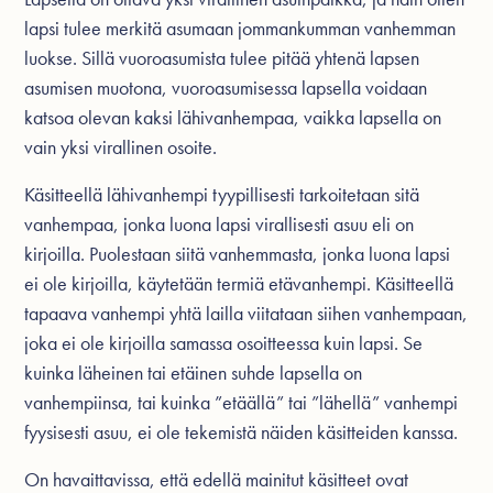
lapsi tulee merkitä asumaan jommankumman vanhemman
luokse. Sillä vuoroasumista tulee pitää yhtenä lapsen
asumisen muotona, vuoroasumisessa lapsella voidaan
katsoa olevan kaksi lähivanhempaa, vaikka lapsella on
vain yksi virallinen osoite.
Käsitteellä lähivanhempi tyypillisesti tarkoitetaan sitä
vanhempaa, jonka luona lapsi virallisesti asuu eli on
kirjoilla. Puolestaan siitä vanhemmasta, jonka luona lapsi
ei ole kirjoilla, käytetään termiä etävanhempi. Käsitteellä
tapaava vanhempi yhtä lailla viitataan siihen vanhempaan,
joka ei ole kirjoilla samassa osoitteessa kuin lapsi. Se
kuinka läheinen tai etäinen suhde lapsella on
vanhempiinsa, tai kuinka ”etäällä” tai ”lähellä” vanhempi
fyysisesti asuu, ei ole tekemistä näiden käsitteiden kanssa.
On havaittavissa, että edellä mainitut käsitteet ovat