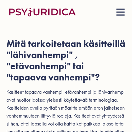
Mitä tarkoitetaan käsitteillä
"lähivanhempi" ,
"etävanhempi" tai
"tapaava vanhempi"?
Käsitteet tapaava vanhempi, etävanhempi ja lähivanhempi
ovat
huoltoriidoissa
yleisesti käytettävää terminologiaa.
Käsitteiden avulla pyritään määrittelemään eron jälkeiseen
vanhemmuuteen liittyviä rooleja. Käsitteet ovat yhteydessä
siihen, ettei lapsella voi olla kahta kotipaikkaa ja osoitetta.
Lapsella on oltava yksi virallinen asuinpaikka, ja näin ollen