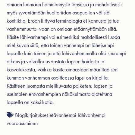
omiaan luomaan hämmennystä lapsessa ja mahdollisesti
myös syventämään huoltoriidan osapuolten välistä
konfliktia. Eroon liittyvä terminologia ei kannusta ja tue
vanhemmuutta, vaan on omiaan etäännyttämään siitä.
Käsite lähivanhempi voi esimerkiksi mahdollisesti luoda
mielikuvan siitä, että toinen vanhempi on läheisempi
lapselle kuin toinen ja että lähivanhemmalla olisi suurempi
oikeus ja velvollisuus vastata lapsen hoidosta ja
kasvatuksesta, vaikka käsite ainoastaan määrittää sen
kumman vanhemman osoitteessa lapsi on kirjoilla.
Käsitteen luomasta mielikuvasta poiketen, lapsen ja
useimpien erovanhempien näkökulmasta ajateltuna
lapsella on kaksi kotia.
Blogikirjoitukset
etävanhempi
lähivanhempi
vuoroasuminen