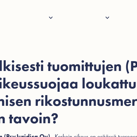
Palvelut
Henkilöstö
Tietoa
Ajank
kisesti tuomittujen (
oikeussuojaa loukatt
isen rikostunnusmer
n tavoin?
 (PsyJuridica Oy)
Korkein oikeus on eräässä tuorees