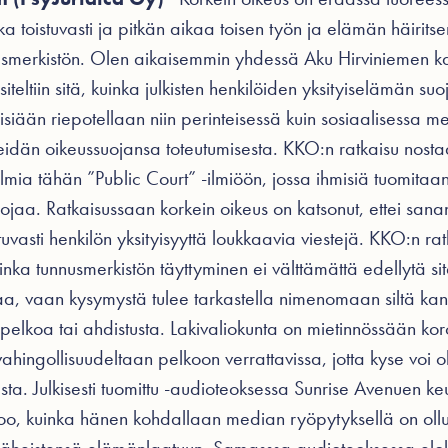
ka toistuvasti ja pitkän aikaa toisen työn ja elämän häirit
smerkistön. Olen aikaisemmin yhdessä Aku Hirviniemen kan
iteltiin sitä, kuinka julkisten henkilöiden yksityiselämän su
siään riepotellaan niin perinteisessä kuin sosiaalisessa me
idän oikeussuojansa toteutumisesta. KKO:n ratkaisu nostaa
lmia tähän ”Public Court” -ilmiöön, jossa ihmisiä tuomitaan j
ojaa. Ratkaisussaan korkein oikeus on katsonut, ettei sa
istuvasti henkilön yksityisyyttä loukkaavia viestejä. KKO:n r
uinka tunnusmerkistön täyttyminen ei välttämättä edellytä si
aa, vaan kysymystä tulee tarkastella nimenomaan siltä kann
lkoa tai ahdistusta. Lakivaliokunta on mietinnössään koro
vahingollisuudeltaan pelkoon verrattavissa, jotta kyse voi 
esta. Julkisesti tuomittu -audioteoksessa Sunrise Avenuen 
oo, kuinka hänen kohdallaan median ryöpytyksellä on ollut 