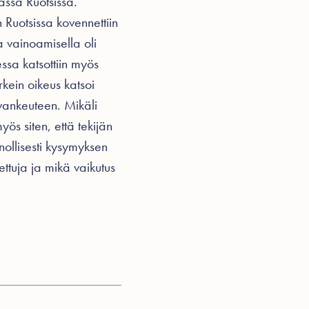
assa Ruotsissa.
Ruotsissa kovennettiin
ta vainoamisella oli
ssa katsottiin myös
kein oikeus katsoi
n vankeuteen. Mikäli
yös siten, että tekijän
nollisesti kysymyksen
tettuja ja mikä vaikutus