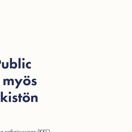
ohtaista
Videot
Hinnasto
Ota yhteyttä
Public
u myös
kistön
sa ratkaisussaan (KKO