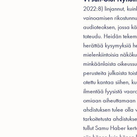
2022:8) linjannut, kuin
vainoamisen rikostunnu
audioteoksen, jossa käs
toteudu. Heidän tekemi
herättää kysymyksiä he
mielenkiintoisia näköku
minkäänlaista oikeussu
perusteita julkaista to
otettu kantaa siihen, k
ilmentää fyysistä vaar
omiaan aiheuttamaan pe
ahdistuksen tulee olla 
tarkoitetusta ahdistuks
tullut Samu Haber kert