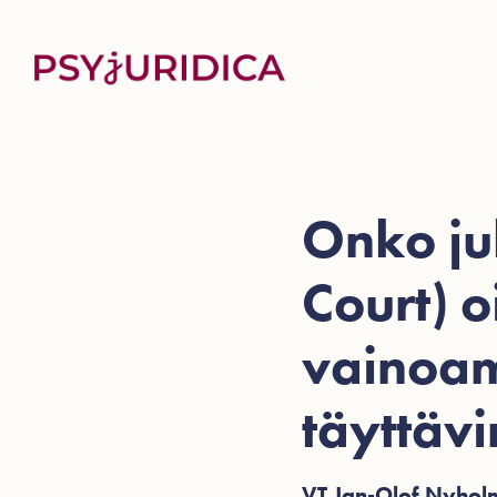
Onko jul
Court) 
vainoam
täyttävi
VT Jan-Olof Nyholm