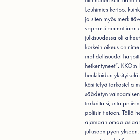
niin hänen kuin hänen
Louhimies kertoo, kui
ja siten myös merkittä
vapaasti ammattiaan ei
julkisuudessa oli aihe
korkein oikeus on nime
mahdollisuudet harjoit
heikentyneet”. KKO:n li
henkilöiden yksityiselä
käsittelyä tarkastella 
säädetyn vainoamisen t
tarkoittaisi, että poliis
poliisin tietoon. Tällä 
ajamaan omaa asiaansa. 
julkiseen pyöritykseen