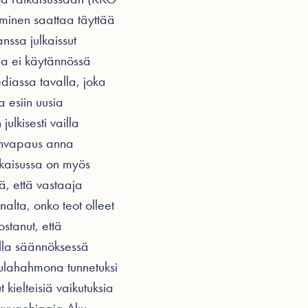
seminen saattaa täyttää
ssa julkaissut
oja ei käytännössä
diassa tavalla, joka
 esiin uusia
ulkisesti vailla
nanvapaus anna
atkaisussa on myös
tä, että vastaaja
alta, onko teot olleet
stanut, että
olla säännöksessä
keulahahmona tunnetuksi
kielteisiä vaikutuksia