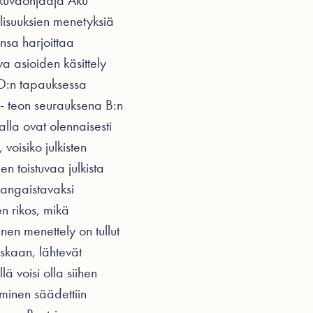
okuvaohjaaja Aku
lisuuksien menetyksiä
nsa harjoittaa
a asioiden käsittely
KKO:n tapauksessa
-- teon seurauksena B:n
lla ovat olennaisesti
voisiko julkisten
n toistuvaa julkista
 rangaistavaksi
n rikos, mikä
ainen menettely on tullut
koskaan, lähtevät
ä voisi olla siihen
aminen säädettiin