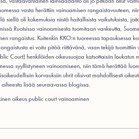
a, vastaavanlainen lainsäädäntö oli jo pitkään ollut voim
essa vasta herättiin vainoamisen rangaistavuuteen, niin 
lä siellä oli kokemuksia niistä haitallisista vaikutuksista, joi
ä missä Ruotsissa vainoamisesta tuomitaan vankeutta, Suome
en rangaistus. Kuitenkin KKO:n tuoreessa tapauksessa kor
rangaistusta ei voitu pitää riittävänä, vaan tekijä tuomittii
Public Court) henkilöiden oikeusuojaa katsottaisiin loukatun m
uimessa syyllistyneen vainoamiseen, niin tämä herättää luon
yisoikeudellisiin korvauksiin uhrit olisivat mahdollisesti oikeu
 aiheesta lisää seuraavassa blogissa.
kinen oikeus
public court
vainoaminen