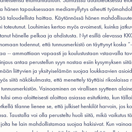
 läheistensä elämänlaatuun. Samasssa audioteoksessa el
nka hänen tapauksessaan mediamyllytys aiheutti työmahdol
vää taloudellista haittaa. Käytännössä hänen mahdollisuute
 toteutunut. Louhimies kertoo myös avoimesti, kuinka jatkuv
uttanut hänelle pelkoa ja ahdistusta. Nyt esillä olevassa 
nomaan todennut, että tunnusmerkistö on täyttynyt koska ”
taa -- ammattiaan vapaasti ja koulustustaan vstaavalla tava
njaus antaa perustellun syyn nostaa esiin kysymyksen siitä, 
mään liittyvien ja yksityiselämän suojaa loukkaavien asioide
myös siitä näkökulmasta, että menettely täyttäisi rikoslaissa
unnusmerkistön. Vainoaminen on virallisen syytteen alaine
in tulisi oma-aloitteisesti aloittaa asiassa esitutkinta, kun täll
hetkellä tilanne lienee se, että julkiset henkilöt harvoin, jos 
Taustalla voi olla perusteltu huoli siitä, mikä vaikutus täll
, jolta he lain mahdollistamaa suojaa hakisivat. Kun vaino