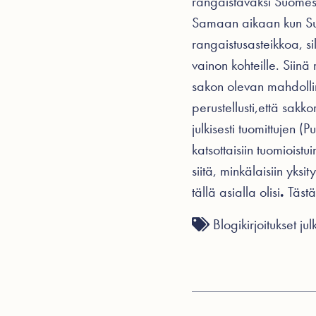
rangaistavaksi Suomess
Samaan aikaan kun Suom
rangaistusasteikkoa, sil
vainon kohteille. Siin
sakon olevan mahdollin
perustellusti,että sakko
julkisesti tuomittujen (
katsottaisiin tuomioist
siitä, minkälaisiin yksit
tällä asialla olisi
.
Tästä
Blogikirjoitukset
jul