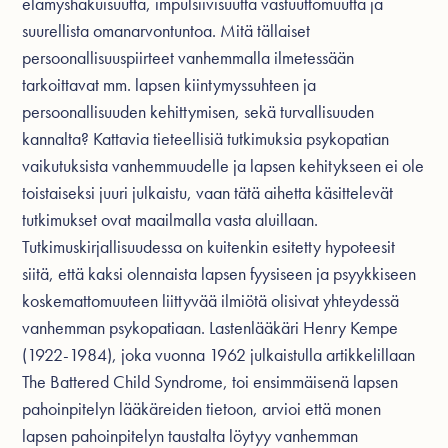
elämyshakuisuutta, impulsiivisuutta vastuuttomuutta ja
suurellista omanarvontuntoa. Mitä tällaiset
persoonallisuuspiirteet vanhemmalla ilmetessään
tarkoittavat mm. lapsen kiintymyssuhteen ja
persoonallisuuden kehittymisen, sekä turvallisuuden
kannalta? Kattavia tieteellisiä tutkimuksia psykopatian
vaikutuksista vanhemmuudelle ja lapsen kehitykseen ei ole
toistaiseksi juuri julkaistu, vaan tätä aihetta käsittelevät
tutkimukset ovat maailmalla vasta aluillaan.
Tutkimuskirjallisuudessa on kuitenkin esitetty hypoteesit
siitä, että kaksi olennaista lapsen fyysiseen ja psyykkiseen
koskemattomuuteen liittyvää ilmiötä olisivat yhteydessä
vanhemman psykopatiaan. Lastenlääkäri Henry Kempe
(1922-1984), joka vuonna 1962 julkaistulla artikkelillaan
The Battered Child Syndrome, toi ensimmäisenä lapsen
pahoinpitelyn lääkäreiden tietoon, arvioi että monen
lapsen pahoinpitelyn taustalta löytyy vanhemman