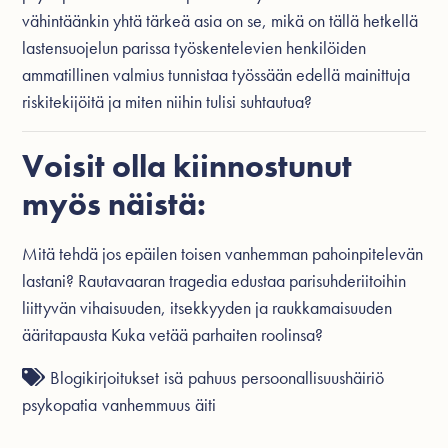
vähintäänkin yhtä tärkeä asia on se, mikä on tällä hetkellä
lastensuojelun parissa työskentelevien henkilöiden
ammatillinen valmius tunnistaa työssään edellä mainittuja
riskitekijöitä ja miten niihin tulisi suhtautua?
Voisit olla kiinnostunut
myös näistä:
Mitä tehdä jos epäilen toisen vanhemman pahoinpitelevän
lastani?
Rautavaaran tragedia edustaa parisuhderiitoihin
liittyvän vihaisuuden, itsekkyyden ja raukkamaisuuden
ääritapausta
Kuka vetää parhaiten roolinsa?
Blogikirjoitukset
isä
pahuus
persoonallisuushäiriö
psykopatia
vanhemmuus
äiti