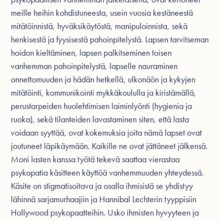
meille heihin kohdistuneesta, usein vuosia kestäneestä
mitätöinnistä, hyväksikäytöstä, manipuloinnista, sekä
henkisestä ja fyysisestä pahoinpitelystä. Lapsen tarvitseman
hoidon kieltäminen, lapsen palkitseminen toisen
vanhemman pahoinpitelystä, lapselle nauraminen
onnettomuuden ja hädän hetkellä, ulkonäön ja kykyjen
mitätöinti, kommunikointi mykkäkoululla ja kiristämällä,
perustarpeiden huolehtimisen laiminlyönti (hygienia ja
ruoka), sekä tilanteiden lavastaminen siten, että lasta
voidaan syyttää, ovat kokemuksia joita nämä lapset ovat
joutuneet läpikäymään. Kaikille ne ovat jättäneet jälkensä.
Moni lasten kanssa työtä tekevä saattaa vierastaa
psykopatia käsitteen käyttöä vanhemmuuden yhteydessä.
Käsite on stigmatisoitava ja osalla ihmisistä se yhdistyy
lähinnä sarjamurhaajiin ja Hannibal Lechterin tyyppisiin
Hollywood psykopaatteihin. Usko ihmisten hyvyyteen ja