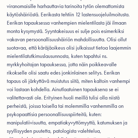
viranomaisille harhauttavia tarinoita tytön olemattomista
käytöshäiriöstä. Eerikasta tehtiin 12 lastensuojeluilmoitusta.
Eerikan tapauksessa vanhempien mielentilasta jäi ilmaan
monta kysymystä. Syyntakeisuus ei sulje pois esimerkiksi
vakavan persoonallisuushäiriön mahdollisuutta. Olisi ollut
suotavaa, että käräjäoikeus olisi julkaissut tietoa laajemmin
mielentilatutkimuslausunnosta, kuten tapahtui ns.
myrkkyhoitajan tapauksessa, jotta näin poikkeavalle
rikokselle olisi saatu edes jonkinlainen selitys. Eerikan
tapaus oli järkyttävä muistutus siitä, miten kaltoin vanhempi
voi lastaan kohdella. Ainutlaatuinen tapauksena se ei
valitettavasti ole. Erityinen huoli meillä tulisi olla niistä
perheistä, joissa toisella tai molemmilla vanhemmilla on
psykopaattisia persoonallisuuspiirteitä, kuten:
manipulatiivisuutta, empatiakyvyttömyyttä, katumuksen ja
syyllisyyden puutetta, patologista valehtelua,