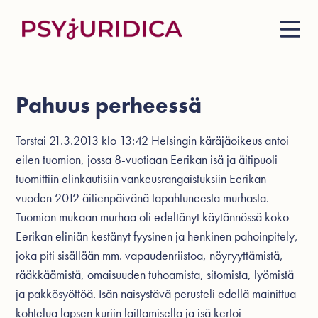
Pahuus perheessä
Torstai 21.3.2013 klo 13:42 Helsingin käräjäoikeus antoi
eilen tuomion, jossa 8-vuotiaan Eerikan isä ja äitipuoli
tuomittiin elinkautisiin vankeusrangaistuksiin Eerikan
vuoden 2012 äitienpäivänä tapahtuneesta murhasta.
Tuomion mukaan murhaa oli edeltänyt käytännössä koko
Eerikan eliniän kestänyt fyysinen ja henkinen pahoinpitely,
joka piti sisällään mm. vapaudenriistoa, nöyryyttämistä,
rääkkäämistä, omaisuuden tuhoamista, sitomista, lyömistä
ja pakkösyöttöä. Isän naisystävä perusteli edellä mainittua
kohtelua lapsen kuriin laittamisella ja isä kertoi