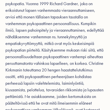
psykopatia. Vuonna 1999 Richard Gardner, joka on
erikoistunut lapsen vanhemmasta vieraannuttamiseen,
arvioi että monen tällaisen tapauksen taustalla on
vanhemman psykopaattinen persoonallisuus. Kumpikin
ilmiö, lapsen pahoinpitely ja vieraannuttaminen, edellyttää
nähdäksemme vanhemman ns. tunnekylmyyttä ja
empatiakyvyttömyyttä, mitkä ovat myös keskeisimpiä
psykopatian piirteitä. Käsityksemme mukaan riski siitä, että
persoonallisuudeltaan psykopaattinen vanhempi aiheuttaa
peruuttamatonta vahinkoa lapselleen, on korkea. Christine
Kirkmanin toteuttama 20 hengen haastattelututkimus
osoitti, että psykopaattinen perheenjäsen kohdistaa
perheessä lapsiin valehtelemista, laiminlyöntiä,
kiusaamista, pelottelua, tavaroiden rikkomista ja lupausten
pettämistä. Ne asiakkaamme, joiden kertomuksista on
pääteltävissä että he ovat mitä ilmeisemmin eläneet
psykopaattisen vanhemman jälkeläisenä, ovat kertoneet