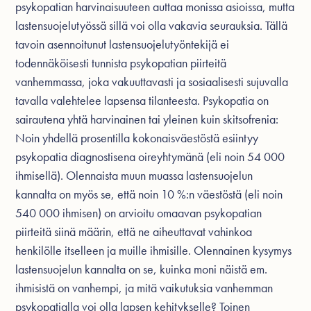
psykopatian harvinaisuuteen auttaa monissa asioissa, mutta
lastensuojelutyössä sillä voi olla vakavia seurauksia. Tällä
tavoin asennoitunut lastensuojelutyöntekijä ei
todennäköisesti tunnista psykopatian piirteitä
vanhemmassa, joka vakuuttavasti ja sosiaalisesti sujuvalla
tavalla valehtelee lapsensa tilanteesta. Psykopatia on
sairautena yhtä harvinainen tai yleinen kuin skitsofrenia:
Noin yhdellä prosentilla kokonaisväestöstä esiintyy
psykopatia diagnostisena oireyhtymänä (eli noin 54 000
ihmisellä). Olennaista muun muassa lastensuojelun
kannalta on myös se, että noin 10 %:n väestöstä (eli noin
540 000 ihmisen) on arvioitu omaavan psykopatian
piirteitä siinä määrin, että ne aiheuttavat vahinkoa
henkilölle itselleen ja muille ihmisille. Olennainen kysymys
lastensuojelun kannalta on se, kuinka moni näistä em.
ihmisistä on vanhempi, ja mitä vaikutuksia vanhemman
psykopatialla voi olla lapsen kehitykselle? Toinen