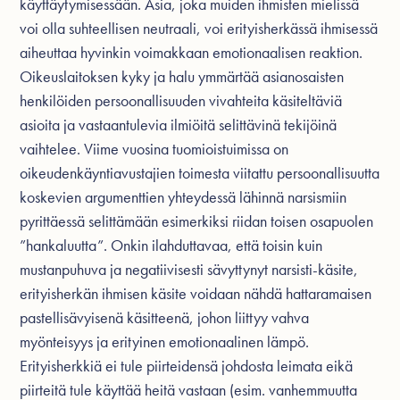
käyttäytymisessään. Asia, joka muiden ihmisten mielissä
voi olla suhteellisen neutraali, voi erityisherkässä ihmisessä
aiheuttaa hyvinkin voimakkaan emotionaalisen reaktion.
Oikeuslaitoksen kyky ja halu ymmärtää asianosaisten
henkilöiden persoonallisuuden vivahteita käsiteltäviä
asioita ja vastaantulevia ilmiöitä selittävinä tekijöinä
vaihtelee. Viime vuosina tuomioistuimissa on
oikeudenkäyntiavustajien toimesta viitattu persoonallisuutta
koskevien argumenttien yhteydessä lähinnä narsismiin
pyrittäessä selittämään esimerkiksi riidan toisen osapuolen
”hankaluutta”. Onkin ilahduttavaa, että toisin kuin
mustanpuhuva ja negatiivisesti sävyttynyt narsisti-käsite,
erityisherkän ihmisen käsite voidaan nähdä hattaramaisen
pastellisävyisenä käsitteenä, johon liittyy vahva
myönteisyys ja erityinen emotionaalinen lämpö.
Erityisherkkiä ei tule piirteidensä johdosta leimata eikä
piirteitä tule käyttää heitä vastaan (esim. vanhemmuutta