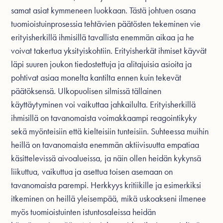
samat asiat kymmeneen luokkaan. Tästä johtuen osana
tuomioistuinprosessia tehtävien päätösten tekeminen vie
erityisherkillä ihmisillä tavallista enemmän aikaa ja he
voivat takertua yksityiskohtiin. Erityisherkät ihmiset käyvät
läpi suuren joukon tiedostettuja ja alitajuisia asioita ja
pohtivat asiaa monelta kantilta ennen kuin tekevät
päätöksensä. Ulkopuolisen silmissä tällainen
käyttäytyminen voi vaikuttaa jahkailulta. Erityisherkillä
ihmisillä on tavanomaista voimakkaampi reagointikyky
sekä myönteisiin että kielteisiin tunteisiin. Suhteessa muihin
heillä on tavanomaista enemmän aktiivisuutta empatiaa
käsittelevissä aivoalueissa, ja näin ollen heidän kykynsä
liikuttua, vaikuttua ja asettua toisen asemaan on
tavanomaista parempi. Herkkyys kritiikille ja esimerkiksi
itkeminen on heillä yleisempää, mikä uskoakseni ilmenee
myös tuomioistuinten istuntosaleissa heidän