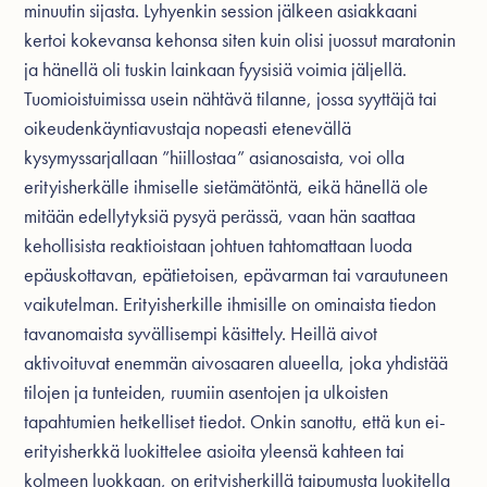
minuutin sijasta. Lyhyenkin session jälkeen asiakkaani
kertoi kokevansa kehonsa siten kuin olisi juossut maratonin
ja hänellä oli tuskin lainkaan fyysisiä voimia jäljellä.
Tuomioistuimissa usein nähtävä tilanne, jossa syyttäjä tai
oikeudenkäyntiavustaja nopeasti etenevällä
kysymyssarjallaan ”hiillostaa” asianosaista, voi olla
erityisherkälle ihmiselle sietämätöntä, eikä hänellä ole
mitään edellytyksiä pysyä perässä, vaan hän saattaa
kehollisista reaktioistaan johtuen tahtomattaan luoda
epäuskottavan, epätietoisen, epävarman tai varautuneen
vaikutelman. Erityisherkille ihmisille on ominaista tiedon
tavanomaista syvällisempi käsittely. Heillä aivot
aktivoituvat enemmän aivosaaren alueella, joka yhdistää
tilojen ja tunteiden, ruumiin asentojen ja ulkoisten
tapahtumien hetkelliset tiedot. Onkin sanottu, että kun ei-
erityisherkkä luokittelee asioita yleensä kahteen tai
kolmeen luokkaan, on erityisherkillä taipumusta luokitella