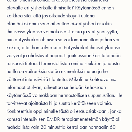
olevalle erityisherkälle ihmiselle? Käytännössä ennen
kaikkea sitä, että jos oikeudenkäynti uutena
elämänkokemuksena aiheuttaa ei-erityisherkässäkin
ihmisessä yleensä voimakasta stressiä ja virittyneisyyttä,
niin erityisherkän ihmisen se voi lamaannuttaa ja hän voi
kokea, ettei hän selviä siitä. Erityisherkät ihmiset yleensä
väsyvät ja ahdistuvat nopeasti joutuessaan käsittelemään
runsaasti tietoa. Hermostollisten ominaisuuksien johdosta
heillä on vaikeuksia sietää esimerkiksi melua ja he
välttävät intensiivisiä tilanteita. Mikäli he kohtaavat ns.
informaatiotulvan, aiheuttaa se heidän kehossaan
käytännössä voimakkaan hermostollisen uupumustilan. He
tarvitsevat ajoittaista hiljaisuutta kerätäkseen voimia.
Konkreettisin oppi minulle tästä oli eräs asiakkaani, jonka
kanssa intensiivisen EMDR-terapiamenetelmän käyttö oli
mahdollista vain 20 minuuttia kerrallaan normaalin 60