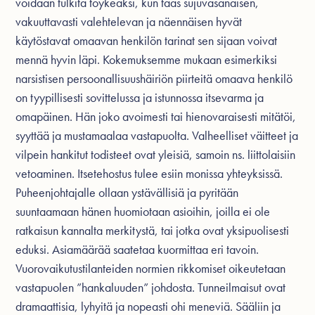
voidaan tulkita töykeäksi, kun taas sujuvasanaisen,
vakuuttavasti valehtelevan ja näennäisen hyvät
käytöstavat omaavan henkilön tarinat sen sijaan voivat
mennä hyvin läpi. Kokemuksemme mukaan esimerkiksi
narsistisen persoonallisuushäiriön piirteitä omaava henkilö
on tyypillisesti sovittelussa ja istunnossa itsevarma ja
omapäinen. Hän joko avoimesti tai hienovaraisesti mitätöi,
syyttää ja mustamaalaa vastapuolta. Valheelliset väitteet ja
vilpein hankitut todisteet ovat yleisiä, samoin ns. liittolaisiin
vetoaminen. Itsetehostus tulee esiin monissa yhteyksissä.
Puheenjohtajalle ollaan ystävällisiä ja pyritään
suuntaamaan hänen huomiotaan asioihin, joilla ei ole
ratkaisun kannalta merkitystä, tai jotka ovat yksipuolisesti
eduksi. Asiamäärää saatetaa kuormittaa eri tavoin.
Vuorovaikutustilanteiden normien rikkomiset oikeutetaan
vastapuolen ”hankaluuden” johdosta. Tunneilmaisut ovat
dramaattisia, lyhyitä ja nopeasti ohi meneviä. Sääliin ja