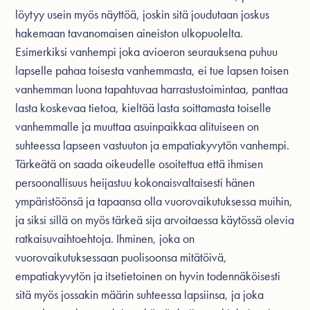
löytyy usein myös näyttöä, joskin sitä joudutaan joskus
hakemaan tavanomaisen aineiston ulkopuolelta.
Esimerkiksi vanhempi joka avioeron seurauksena puhuu
lapselle pahaa toisesta vanhemmasta, ei tue lapsen toisen
vanhemman luona tapahtuvaa harrastustoimintaa, panttaa
lasta koskevaa tietoa, kieltää lasta soittamasta toiselle
vanhemmalle ja muuttaa asuinpaikkaa alituiseen on
suhteessa lapseen vastuuton ja empatiakyvytön vanhempi.
Tärkeätä on saada oikeudelle osoitettua että ihmisen
persoonallisuus heijastuu kokonaisvaltaisesti hänen
ympäristöönsä ja tapaansa olla vuorovaikutuksessa muihin,
ja siksi sillä on myös tärkeä sija arvoitaessa käytössä olevia
ratkaisuvaihtoehtoja. Ihminen, joka on
vuorovaikutuksessaan puolisoonsa mitätöivä,
empatiakyvytön ja itsetietoinen on hyvin todennäköisesti
sitä myös jossakin määrin suhteessa lapsiinsa, ja joka