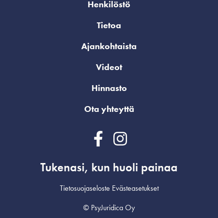
Henkilöstö
Tietoa
Ajankohtaista
Videot
Hinnasto
Ota yhteyttä
Tukenasi, kun huoli painaa
Tietosuojaseloste
Evästeasetukset
© PsyJuridica Oy