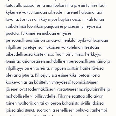
taitavalla sosiaalisella manipuloinnilla ja esiintymisellään
kykenee vakuuttamaan oikeuden jäsenet haluamallaan
tavalla. Joskus näin käy myös käytännössä, mikäli tähän
vaikutelmanluontikampanjaan ei prosessin yhteydessä
puututa. Tutkimusten mukaan erityisesti
persoonallisuushäiriön omaavat henkilöt pyrkivät luomaan
vilpillisen ja etujensa mukaisen vaikutelman itsestään
oikeudellisessa kontektissa. Tuomioistuimissa herkkyys
tunnistaa asianosaisen mahdollinen persoonallisuushäiriö ja
vilpillisyys on eri asteista, riippuen osittain käsiteltävissä
olevasta jutusta. Rikosjutuissa esimerkiksi petosrikosta
koskevan asian käsittelyn yhteydessä tuomioistuimen
jäsenet ovat todennäköisesti varautuneet manipuloinnille ja
mahdolliselle vilpillisyydelle. Tilanne saattaa olla aivan
toinen huoltoriidan tai avioeron kaltaisista siviiliriidoissa,
joissa ahdistunut, suoraan ja rehellisesti puhuva vanhempi