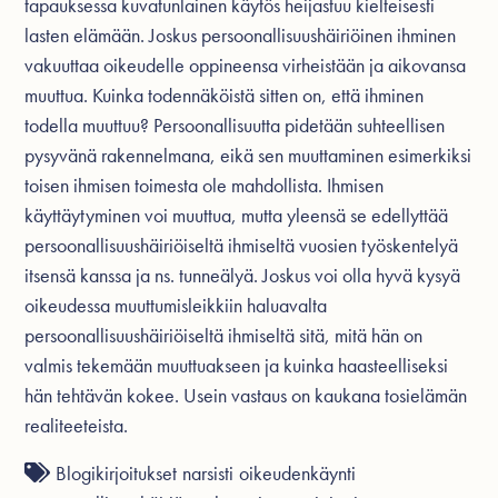
tapauksessa kuvatunlainen käytös heijastuu kielteisesti
lasten elämään. Joskus persoonallisuushäiriöinen ihminen
vakuuttaa oikeudelle oppineensa virheistään ja aikovansa
muuttua. Kuinka todennäköistä sitten on, että ihminen
todella muuttuu? Persoonallisuutta pidetään suhteellisen
pysyvänä rakennelmana, eikä sen muuttaminen esimerkiksi
toisen ihmisen toimesta ole mahdollista. Ihmisen
käyttäytyminen voi muuttua, mutta yleensä se edellyttää
persoonallisuushäiriöiseltä ihmiseltä vuosien työskentelyä
itsensä kanssa ja ns. tunneälyä. Joskus voi olla hyvä kysyä
oikeudessa muuttumisleikkiin haluavalta
persoonallisuushäiriöiseltä ihmiseltä sitä, mitä hän on
valmis tekemään muuttuakseen ja kuinka haasteelliseksi
hän tehtävän kokee. Usein vastaus on kaukana tosielämän
realiteeteista.
Blogikirjoitukset
narsisti
oikeudenkäynti