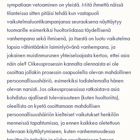
sympatiaan vetoaminen on yleistä. Mitä ihmettä näissä
tilanteissa sitten pitäisi tehdä kun vastapuoli
vaikutelmaluontikampanjansa seurauksena näyttäytyy
tuomarille esimerkiksi huoltoriidassa täydellisenä
vanhempana sekä ihmisenä, ja itsestä on luotu vaikutelma
lapsia vähintäänkin laiminlyövänä vanhempana, ja
jokainen muistinmurunen yhteiseloajasta kertoo, ettei asia
näin ole? Oikeusprosessin kannalta olennaista ei ole
osoittaa jollakin prosessin osapuolella olevan mahdollinen
persoonallisuushäiriö, esimerkiksi todistelemalla hänen
olevan narsisti. Jos oikeusprosessissa ratkaistava asia
kohdistuu ajallisesti tulevaisuuteen (kuten huoltoriita),
oleellista on kyetä osoittamaan mahdollisen
persoonallisuushäiriön kielteiset vaikutukset henkilön
menneissä tapahtumissa, ja ennen kaikkea oletettuun
tulevaan käyttäytymiseen, kuten vanhemmuudessa
tarvittaviin taitoihin ja niiden soveltamiseen lapsen