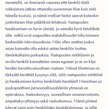
menetellä, on ilmeisenä vaarana että henkilö tästä
rohkaistuna jatkaa ottamalla suuremman tilan kuin mitä
hänelle kuuluisi, ja nämä irralliset heitot saavat kuitenkin
jonkinlaisen tilan päätöksiä tehdessä. Vastapuolen
haukkuminen on hyvin yleistä, ja samalla hyvä tietolähde
sille, mitkä ovat osapuolten mahdollisuudet tulla toimeen
keskenään tulevaisuudessa. Näin ollen saattaa joskus
asian kannalta olla eduksi antaa henkilön tuottaa
tämänkaltaisia purkauksia. Vastapuolen mitätöinnin ja
avulla henkilö kannattelee omaa egoaan ja se on kilpi
heidän havoittuvaisuuttaan vastaan. Näissä tilanteissa on
tärkeätä herättää kysymys siitä, mitä vastapuolen mitätöinti
ja haukkuminen kertoo henkilöstä itsestään? Narsistisen ja
psykopaattisen persoonallisuushäiriön ytimessä on
epävakaus, itsekeskeisyys, suureellinen omanarvontunto,
empatiakyvyttömyys sekä vastuuttomuus. Nämä piirteet
tulevat usein esiin henkilöiden taustahistoriassa, ja niille