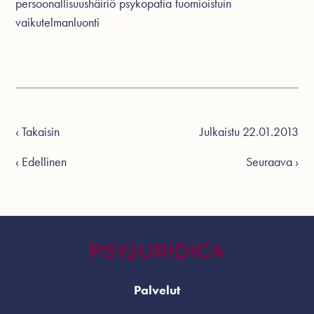
persoonallisuushäiriö
psykopatia
tuomioistuin
vaikutelmanluonti
‹ Takaisin
Julkaistu 22.01.2013
‹ Edellinen
Seuraava ›
Palvelut