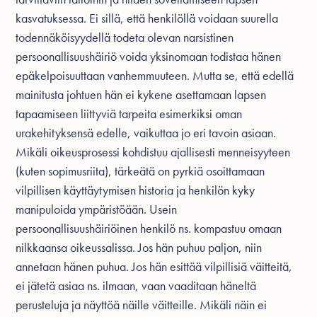
kasvatuksessa. Ei sillä, että henkilöllä voidaan suurella
todennäköisyydellä todeta olevan narsistinen
persoonallisuushäiriö voida yksinomaan todistaa hänen
epäkelpoisuuttaan vanhemmuuteen. Mutta se, että edellä
mainitusta johtuen hän ei kykene asettamaan lapsen
tapaamiseen liittyviä tarpeita esimerkiksi oman
urakehityksensä edelle, vaikuttaa jo eri tavoin asiaan.
Mikäli oikeusprosessi kohdistuu ajallisesti menneisyyteen
(kuten sopimusriita), tärkeätä on pyrkiä osoittamaan
vilpillisen käyttäytymisen historia ja henkilön kyky
manipuloida ympäristöään. Usein
persoonallisuushäiriöinen henkilö ns. kompastuu omaan
nilkkaansa oikeussalissa. Jos hän puhuu paljon, niin
annetaan hänen puhua. Jos hän esittää vilpillisiä väitteitä,
ei jätetä asiaa ns. ilmaan, vaan vaaditaan häneltä
perusteluja ja näyttöä näille väitteille. Mikäli näin ei