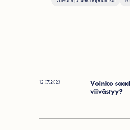
Valvotut ja tuetut tapaamiset
Vu
Voinko saad
12.07.2023
viivästyy?