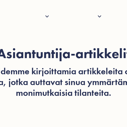
Palvelut
Henkilöstö
Tietoa
Ajank
Asiantuntija-artikkeli
idemme kirjoittamia artikkeleita o
ta, jotka auttavat sinua ymmärt
monimutkaisia tilanteita.