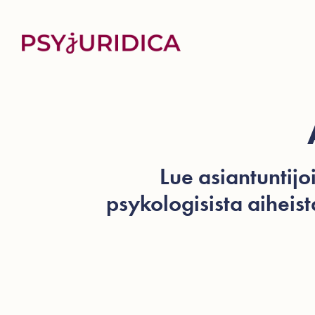
Lue asiantuntijo
psykologisista aiheis