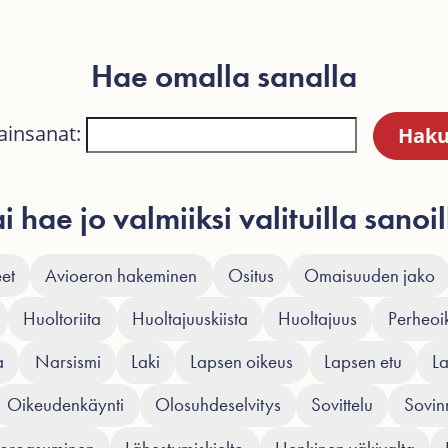
Hae omalla sanalla
ainsanat:
ai hae jo valmiiksi valituilla sanoil
et
Avioeron hakeminen
Ositus
Omaisuuden jako
Huoltoriita
Huoltajuuskiista
Huoltajuus
Perheoi
a
Narsismi
Laki
Lapsen oikeus
Lapsen etu
L
Oikeudenkäynti
Olosuhdeselvitys
Sovittelu
Sovinn