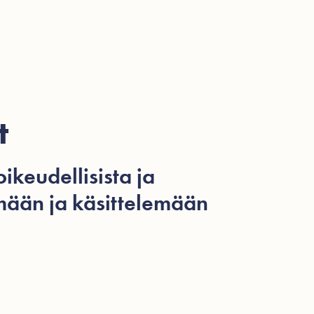
ohtaista
Videot
Hinnasto
Ota yhteyttä
t
ikeudellisista ja
ämään ja käsittelemään