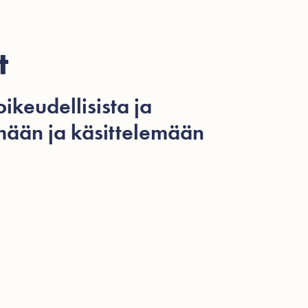
t
ikeudellisista ja
ämään ja käsittelemään