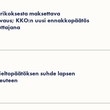
yrikoksesta maksettava
vaus; KKO:n uusi ennakkopäätös
ttajana
ieltopäätöksen suhde lapsen
euteen