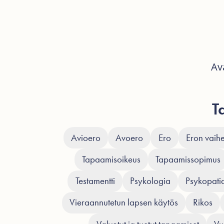
Av
T
Avioero
Avoero
Ero
Eron vaihe
Tapaamisoikeus
Tapaamissopimus
Testamentti
Psykologia
Psykopati
Vieraannutetun lapsen käytös
Rikos