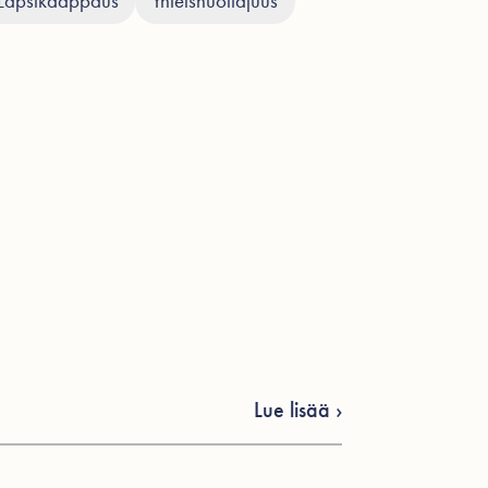
Lapsikaappaus
Yhteishuoltajuus
Lue lisää ›