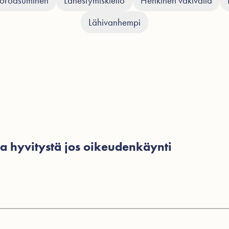
oroasuminen
Lähestymiskielto
Henkinen väkivalta
Lähivanhempi
a hyvitystä jos oikeudenkäynti