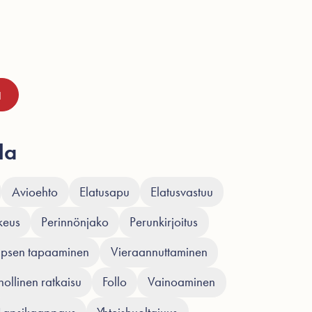
la
Avioehto
Elatusapu
Elatusvastuu
keus
Perinnönjako
Perunkirjoitus
apsen tapaaminen
Vieraannuttaminen
ollinen ratkaisu
Follo
Vainoaminen