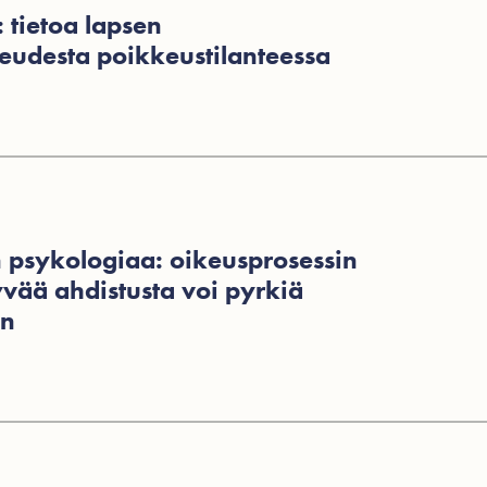
 tietoa lapsen
eudesta poikkeustilanteessa
 psykologiaa: oikeusprosessin
tyvää ahdistusta voi pyrkiä
an