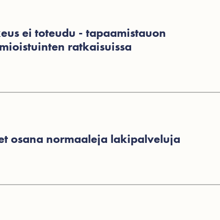
eus ei toteudu - tapaamistauon
mioistuinten ratkaisuissa
et osana normaaleja lakipalveluja