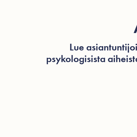
Lue asiantuntijo
psykologisista aiheis