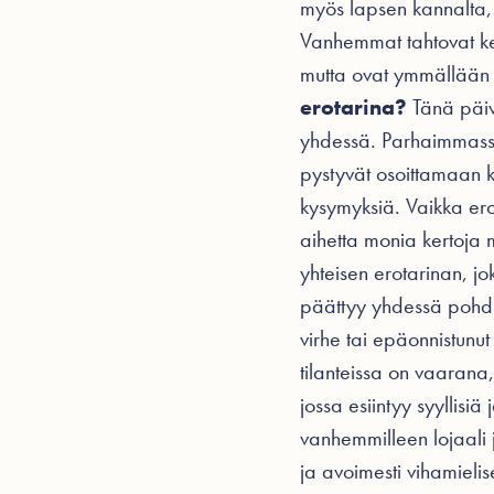
myös lapsen kannalta, 
Vanhemmat tahtovat kert
mutta ovat ymmällään s
erotarina?
Tänä päiv
yhdessä. Parhaimmass
pystyvät osoittamaan k
kysymyksiä. Vaikka ero
aihetta monia kertoja
yhteisen erotarinan, 
päättyy yhdessä pohdit
virhe tai epäonnistunu
tilanteissa on vaarana,
jossa esiintyy syyllisi
vanhemmilleen lojaali
ja avoimesti vihamielis