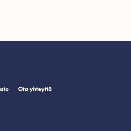
sto
Ota yhteyttä