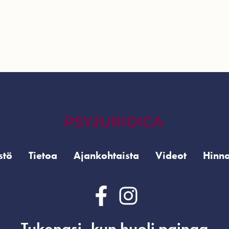
stö
Tietoa
Ajankohtaista
Videot
Hinna
Tukenasi, kun huoli painaa