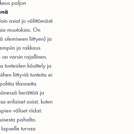
ikeus paljon
enä
in asiat jo välittömästi
isia muutoksia. On
olemiseen liittyen) ja
empiin ja rakkaus
on varsin rajallinen.
a tunteiden käsittely ja
en liittyviä tunteita ei
pohtia tilannetta
 hänessä herättää ja
a erilaiset asiat, kuten
en väliset riidat.
uisesta pahalta.
 lapselle turvaa