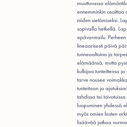
muuttuvassa elämäntila
ennemminkin osoittaa ni
niiden sietämiseksi. La
sopivalla hetkellä. L
epävarmailu
. Perheen 
lineaarisesti päivä pä
tunneaaltoina ja tarpe
elämäänsä, mutta pysäh
kulkijaa tunteittensa ja
tarve nousee voimakk
tunteitaan ja ajatuks
tahdissa tai toivotuiss
luopuminen yhdessä elä
myös omien lasten arkip
lisäävää jatkaa norma