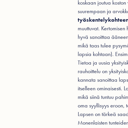
koskaan joutua koston v
suurempaan ja arvok
työskentelykohtee
muuttuvat. Kertomisen 
hyvä sanoittaa ääneen,
mikä taas tulee pysymä
lapsia kohtaan). Ensim
Tietoa ja uusia yksityis
rauhoittelu on yksityisk
kannata sanoittaa lapse
itselleen ominaisesti. 
mikä siinä tuntuu pahim
oma syyllisyys eroon,
Lapsen on tärkeä saada
Monenlaisten tunteiden