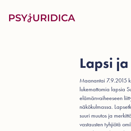
Lapsi ja
Maanantai 7.9.2015 k
lukemattomia lapsia Su
elämänvaiheeseen liit
näkökulmassa. Lapsetki
suuri muutos ja merkittä
vastausten tyhjiötä o