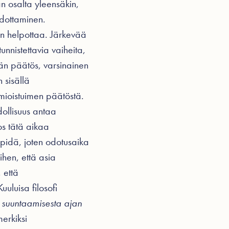
n osalta yleensäkin,
odottaminen.
oin helpottaa. Järkevää
unnistettavia vaiheita,
äjän päätös, varsinainen
 sisällä
omioistuimen päätöstä.
dollisuus antaa
os tätä aikaa
 pidä, joten odotusaika
ihen, että asia
 että
uuluisa filosofi
 suuntaamisesta ajan
erkiksi