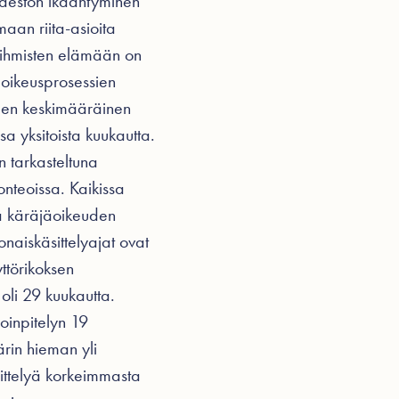
 väestön ikääntyminen
maan riita-asioita
a ihmisten elämään on
y oikeusprosessien
iden keskimääräinen
a yksitoista kuukautta.
n tarkasteltuna
onteoissa. Kaikissa
tä käräjäoikeuden
naiskäsittelyajat ovat
ttörikoksen
oli 29 kuukautta.
hoinpitelyn 19
ärin hieman yli
sittelyä korkeimmasta