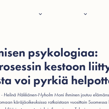
Palvelut
Henkilöstö
Tietoa
Ajank
isen psykologiaa:
osessin kestoon liit
sta voi pyrkiä helpo
9 - Helinä Häkkänen-Nyholm
Moni ihminen joutuu elämänsä
nomaan käräjäoikeuksissa ratkaistaan vuosittain Suomessa 