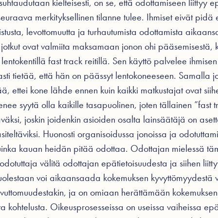
htaudutaan kielteisesti, on se, että odottamiseen liittyy ep
uraava merkityksellinen tilanne tulee. Ihmiset eivät pidä 
stusta, levottomuutta ja turhautumista odottamista aikaan
ä jotkut ovat valmiita maksamaan jonon ohi pääsemisestä,
lentokentillä fast track reitillä. Sen käyttö palvelee ihmise
ti tietää, että hän on päässyt lentokoneeseen. Samalla 
ää, ettei kone lähde ennen kuin kaikki matkustajat ovat sii
enee syytä olla kaikille tasapuolinen, joten tällainen ”fast tra
täväksi, joskin joidenkin asioiden osalta lainsäätäjä on aset
käsiteltäviksi. Huonosti organisoidussa jonoissa ja odotuttami
kuinka kauan heidän pitää odottaa. Odottajan mielessä tä
odotuttaja välitä odottajan epätietoisuudesta ja siihen liitt
uolestaan voi aikaansaada kokemuksen kyvyttömyydestä v
avuttomuudestakin, ja on omiaan herättämään kokemuksen
kohtelusta. Oikeusprosesseissa on useissa vaiheissa epät