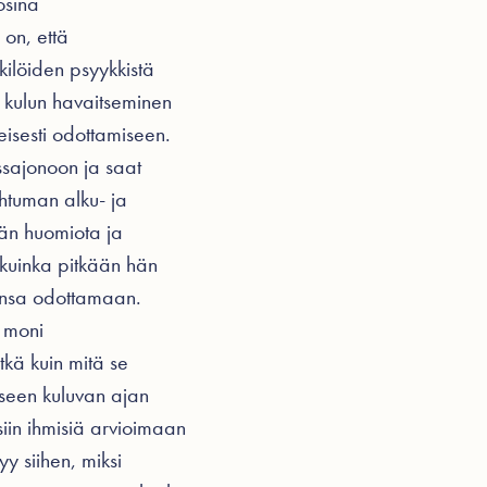
osina
 on, että
kilöiden psyykkistä
n kulun havaitseminen
eisesti odottamiseen.
assajonoon ja saat
ahtuman alku- ja
än huomiota ja
 kuinka pitkään hän
eensa odottamaan.
ä moni
tkä kuin mitä se
miseen kuluvan ajan
isiin ihmisiä arvioimaan
yy siihen, miksi