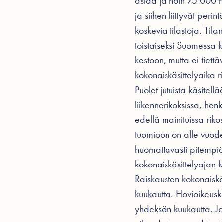
asiaa ja noin 75 000 h
ja siihen liittyvät per
koskevia tilastoja. Til
toistaiseksi Suomessa k
kestoon, mutta ei tiet
kokonaiskäsittelyaika 
Puolet jutuista käsitel
liikennerikoksissa, hen
edellä mainituissa rik
tuomioon on alle vuode
huomattavasti pitempiä
kokonaiskäsittelyajan 
Raiskausten kokonaiskäs
kuukautta. Hovioikeuskä
yhdeksän kuukautta. Jo