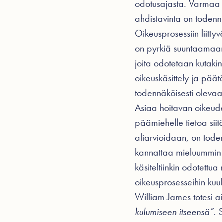
odotusajasta. Varmaa t
ahdistavinta on todenn
Oikeusprosessiin liitty
on pyrkiä suuntaamaan a
joita odotetaan kutakin
oikeuskäsittely ja pä
todennäköisesti olevaa
Asiaa hoitavan oikeude
päämiehelle tietoa siit
aliarvioidaan, on tode
kannattaa mieluummin ar
käsiteltiinkin odotett
oikeusprosesseihin kuul
William James totesi a
kulumiseen itseensä”
. 