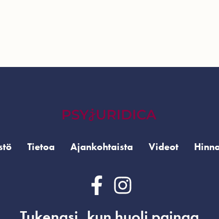
stö
Tietoa
Ajankohtaista
Videot
Hinna
Tukenasi, kun huoli painaa