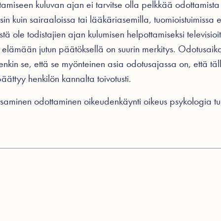
ttamiseen kuluvan ajan ei tarvitse olla pelkkää odottamista
sin kuin sairaaloissa tai lääkäriasemilla, tuomioistuimissa e
stä ole todistajien ajan kulumisen helpottamiseksi televisi
den elämään jutun päätöksellä on suurin merkitys. Odotusaik
nkin se, että se myönteinen asia odotusajassa on, että täll
päättyy henkilön kannalta toivotusti.
ksaminen
odottaminen
oikeudenkäynti
oikeus
psykologia
t