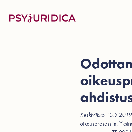
Odottam
oikeuspr
ahdistu
Keskiviikko 15.5.201
oikeusprosessiin. Yksi