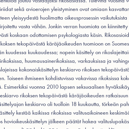
enkilöä joutuu vastaajaksi rikosasiassa. Tulevina vuosina
intöriidat sekä avioerojen yleistyminen ovat omiaan kasvatta
anteen yleisyydestä huolimatta oikeusprosessin vaikutuksist
irjoitettu vasta vähän. Jonkin verran huomiota on kiinnitett
tävästi koskaan odottamisen psykologiasta käsin. Rikosasio
rikoksen tekopäivästä käräjäoikeuden tuomioon on Suomess
lään kuudessa kuukaudessa; nopein käsittely on rikoslajeittai
kirikoksissa, huumausainerikoksissa, varkauksissa ja vahing
oslajeissa kokonaiskäsittelyn keskiarvo rikoksen tekopäiväs
n. Toiseen ihmiseen kohdistuvissa vakavissa rikoksissa koko
. Esimerkiksi vuonna 2010 lapsen seksuaalisen hyväksikäy
keskiarvo rikoksen tekopäivästä käräjäoikeuden ratkaisuun 
ittelyajan keskiarvo oli tuolloin 18 kuukautta, törkeän pa
sittely kestää kaikissa rikoksissa valitusaikoineen keskimä
s hovioikeuskäsittelyn jälkeen päätät hakea valituslupakä