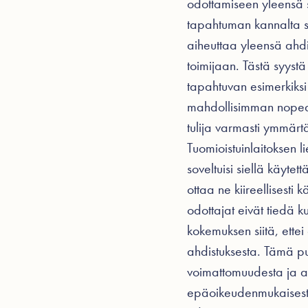
odottamiseen yleensä su
tapahtuman kannalta se
aiheuttaa yleensä ahdi
toimijaan. Tästä syyst
tapahtuvan esimerkiksi 
mahdollisimman nopeas
tulija varmasti ymmärt
Tuomioistuinlaitoksen li
soveltuisi siellä käytet
ottaa ne kiireellisesti 
odottajat eivät tiedä 
kokemuksen siitä, ettei 
ahdistuksesta. Tämä p
voimattomuudesta ja 
epäoikeudenmukaisesta 