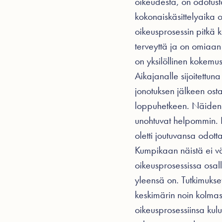
oikeudesta, on odotust
kokonaiskäsittelyaika o
oikeusprosessin pitkä k
terveyttä ja on omiaan
on yksilöllinen kokemus
Aikajanalle sijoitettun
jonotuksen jälkeen ost
loppuhetkeen. Näiden 
unohtuvat helpommin. I
oletti joutuvansa odot
Kumpikaan näistä ei väl
oikeusprosessissa osall
yleensä on. Tutkimukset
keskimärin noin kolmaso
oikeusprosessiinsa kulu