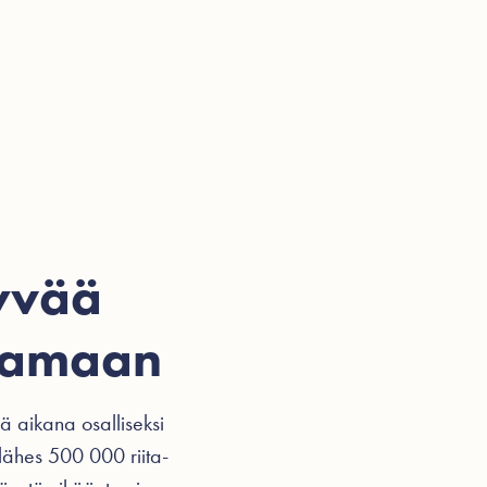
ohtaista
Videot
Hinnasto
Ota yhteyttä
tyvää
ttamaan
 aikana osalliseksi
lähes 500 000 riita-