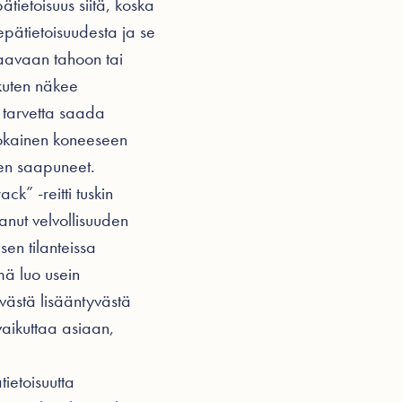
ätietoisuus siitä, koska
epätietoisuudesta ja se
saavaan tahoon tai
 kuten näkee
n tarvetta saada
jokainen koneeseen
hen saapuneet.
ck” -reitti tuskin
tanut velvollisuuden
sen tilanteissa
mä luo usein
yvästä lisääntyvästä
aikuttaa asiaan,
ietoisuutta