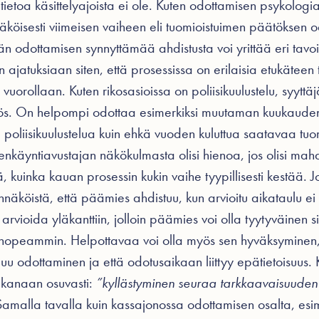
ietoa käsittelyajoista ei ole. Kuten odottamisen psykologia
äköisesti viimeisen vaiheen eli tuomioistuimen päätöksen 
vän odottamisen synnyttämää ahdistusta voi yrittää eri tav
jatuksiaan siten, että prosessissa on erilaisia etukäteen t
 vuorollaan. Kuten rikosasioissa on poliisikuulustelu, syytt
ätös. On helpompi odottaa esimerkiksi muutaman kuukauden
 poliisikuulustelua kuin ehkä vuoden kuluttua saatavaa tu
nkäyntiavustajan näkökulmasta olisi hienoa, jos olisi mah
ä, kuinka kauan prosessin kukin vaihe tyypillisesti kestää. J
nnäköistä, että päämies ahdistuu, kun arvioitu aikataulu ei
vioida yläkanttiin, jolloin päämies voi olla tyytyväinen si
ua nopeammin. Helpottavaa voi olla myös sen hyväksyminen,
uu odottaminen ja että odotusaikaan liittyy epätietoisuus. K
ikanaan osuvasti:
”kyllästyminen seuraa tarkkaavaisuuden
Samalla tavalla kuin kassajonossa odottamisen osalta, esim