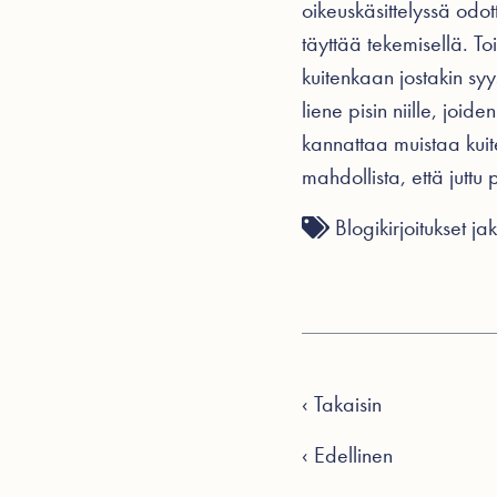
oikeuskäsittelyssä odo
täyttää tekemisellä. Toi
kuitenkaan jostakin syy
liene pisin niille, joi
kannattaa muistaa kuite
mahdollista, että juttu 
Blogikirjoitukset
ja
‹ Takaisin
‹ Edellinen