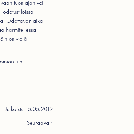
 vaan tuon ajan voi
i odotustiloissa
oita. Odottavan aika
aa harmitellessa
öin on vielä
uomioistuin
Julkaistu 15.05.2019
Seuraava ›