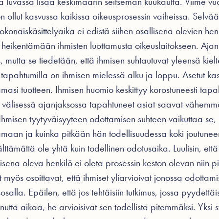
a luvassa lisää keskimäärin seitsemän kuukautta. Viime vu
n ollut kasvussa kaikissa oikeusprosessin vaiheissa. Selvää
okonaiskäsittelyaika ei edistä siihen osallisena olevien hen
 heikentämään ihmisten luottamusta oikeuslaitokseen. Aja
, mutta se tiedetään, että ihmisen suhtautuvat yleensä kielt
a tapahtumilla on ihmisen mielessä alku ja loppu. Asetut k
amasi tuotteen. Ihmisen huomio keskittyy korostuneesti tap
välisessä ajanjaksossa tapahtuneet asiat saavat vähemm
hmisen tyytyväisyyteen odottamisen suhteen vaikuttaa se,
tamaan ja kuinka pitkään hän todellisuudessa koki joutun
ttämättä ole yhtä kuin todellinen odotusaika. Luulisin, ett
isena oleva henkilö ei oleta prosessin keston olevan niin pi
 myös osoittavat, että ihmiset yliarvioivat jonossa odotta
salla. Epäilen, että jos tehtäisiin tutkimus, jossa pyydettä
nutta aikaa, he arvioisivat sen todellista pitemmäksi. Yksi s