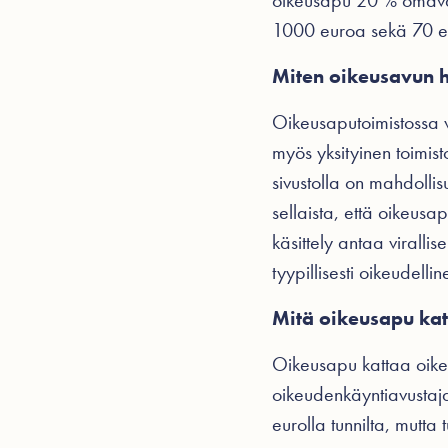
oikeusapu 20 % omavast
1000 euroa sekä 70 eu
Miten oikeusavun 
Oikeusaputoimistossa v
myös yksityinen toimis
sivustolla on mahdolli
sellaista, että oikeus
käsittely antaa virall
tyypillisesti oikeudelli
Mitä oikeusapu ka
Oikeusapu kattaa oikeu
oikeudenkäyntiavustaj
eurolla tunnilta, mutta 