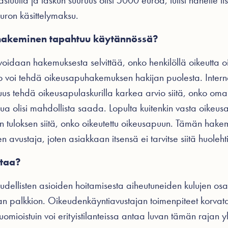
uulla ja laskun suuruus olisi 5000 euroa, tulisi hänelle it
ron käsittelymaksu.
hakeminen tapahtuu käytännössä?
oidaan hakemuksesta selvittää, onko henkilöllä oikeutta 
to voi tehdä oikeusapuhakemuksen hakijan puolesta. Internet
suus tehdä oikeusapulaskurilla karkea arvio siitä, onko oma
apua olisi mahdollista saada. Lopulta kuitenkin vasta oike
isen tuloksen siitä, onko oikeutettu oikeusapuun. Tämän hak
nen avustaja, joten asiakkaan itsensä ei tarvitse siitä huoleht
ttaa?
dellisten asioiden hoitamisesta aiheutuneiden kulujen osa
an palkkion. Oikeudenkäyntiavustajan toimenpiteet korva
tuomioistuin voi erityistilanteissa antaa luvan tämän rajan y