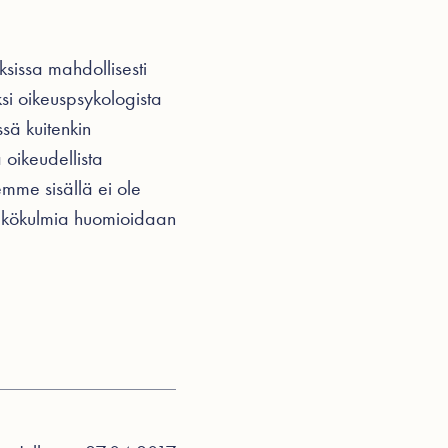
ksissa mahdollisesti
ksi oikeuspsykologista
sä kuitenkin
 oikeudellista
emme sisällä ei ole
näkökulmia huomioidaan