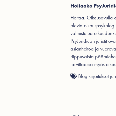
Hoitaako PsyJuridi
Hoitaa. Oikeusavulla e
olevia oikeuspsykologis
valmistelua oikeudenkä
PsyJuridican juristit 
asianhoitoa ja vuorovai
riippuvaista päämiehe
tarvittaessa myös oike
Blogikirjoitukset
jur