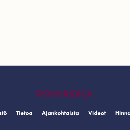
stö
Tietoa
Ajankohtaista
Videot
Hinna