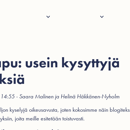
Palvelut
Henkilöstö
Tietoa
Ajank
pu: usein kysyttyjä
ksiä
o 14:55 - Saara Malinen ja Helinä Häkkänen-Nyholm
jon kyselyjä oikeusavusta, joten kokosimme näin blogitek
ksiin, joita meille esitetään toistuvasti.