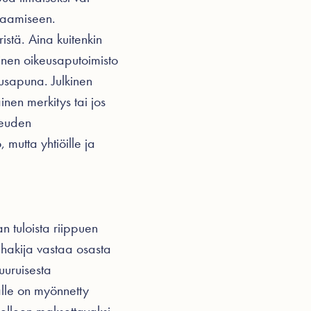
 saamiseen.
istä. Aina kuitenkin
nen oikeusaputoimisto
eusapuna. Julkinen
inen merkitys tai jos
keuden
mutta yhtiöille ja
n tuloista riippuen
hakija vastaa osasta
uuruisesta
alle on myönnetty