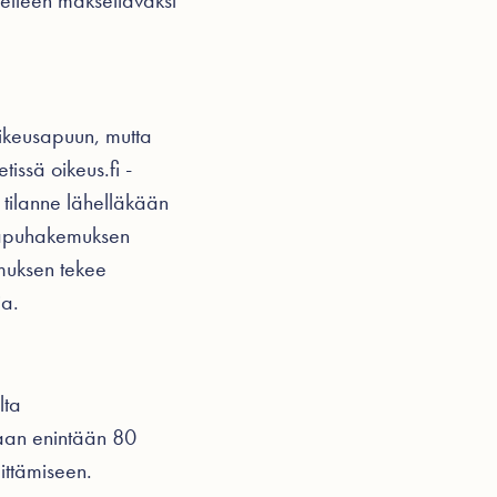
selleen maksettavaksi
oikeusapuun, mutta
issä oikeus.fi -
 tilanne lähelläkään
usapuhakemuksen
emuksen tekee
ia.
lta
taan enintään 80
littämiseen.