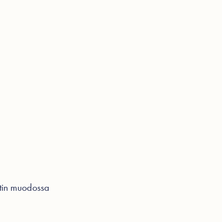
ohtaista
Videot
Hinnasto
Ota yhteyttä
stin muodossa