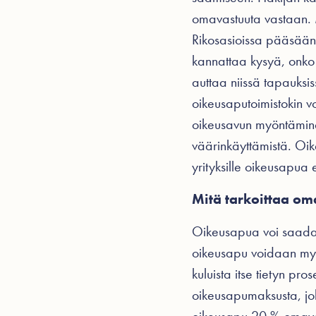
omavastuuta vastaan. M
Rikosasioissa pääsäännö
kannattaa kysyä, onko
auttaa niissä tapauksis
oikeusaputoimistokin vo
oikeusavun myöntäminen 
väärinkäyttämistä. Oi
yrityksille oikeusapua
Mitä tarkoittaa o
Oikeusapua voi saada il
oikeusapu voidaan myön
kuluista itse tietyn pr
oikeusapumaksusta, jok