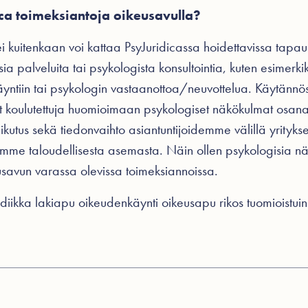
ca toimeksiantoja oikeusavulla?
i kuitenkaan voi kattaa PsyJuridicassa hoidettavissa tapau
ia palveluita tai psykologista konsultointia, kuten esimerki
yntiin tai psykologin vastaanottoa/neuvottelua. Käytännös
ovat koulutettuja huomioimaan psykologiset näkökulmat osana
kutus sekä tiedonvaihto asiantuntijoidemme välillä yrityks
mme taloudellisesta asemasta. Näin ollen psykologisia 
usavun varassa olevissa toimeksiannoissa.
idiikka
lakiapu
oikeudenkäynti
oikeusapu
rikos
tuomioistuin