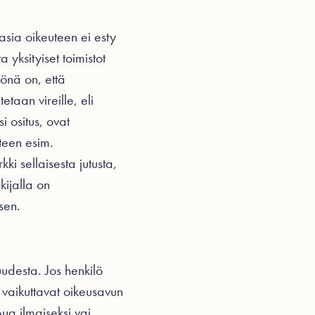
asia oikeuteen ei esty
 yksityiset toimistot
önä on, että
etaan vireille, eli
i ositus, ovat
uteen esim.
 sellaisesta jutusta,
ijalla on
sen.
uudesta. Jos henkilö
s vaikuttavat oikeusavun
ua ilmaiseksi vai