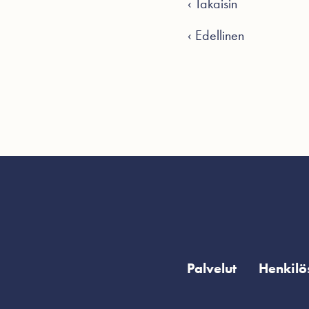
‹ Takaisin
‹ Edellinen
Palvelut
Henkilö