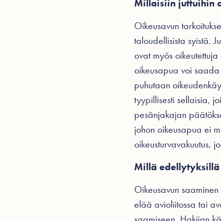
Millaisiin juttuihi
Oikeusavun tarkoitukse
taloudellisista syistä. 
ovat myös oikeutettuja
oikeusapua voi saada sel
puhutaan oikeudenkäynti
tyypillisesti sellaisia,
pesänjakajan päätöksen
johon oikeusapua ei m
oikeusturvavakuutus, j
Millä edellytyksil
Oikeusavun saaminen on 
elää avioliitossa tai a
saamiseen. Hakijan kä