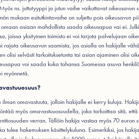
yös ns. juttutyyppi ja jutun vaihe vaikuttavat oikeusavun
n mukaan esitutkintavaihe on suljettu pois oikeusavun piir
 omaan asiaan mahdollista saada oikeusapua vai ei. Julki
sa, joissa yksityinen toimisto ei voi tarjota palvelujaan oik
i rajata oikeusavun saamista, jos asialla on hakijalle vähä
olisi selvästi tarkoituksetonta tai asian ajaminen olisi oi
keusapua voi saada kuka tahansa Suomessa asuva henkilö, 
 ei myönnetä.
mavastuuosuus?
man omavastuuta, jolloin hakijalle ei kerry kuluja. Hakija
tää myös omavastuuosuudella, joka tarkoittaa sitä, että 
osenttiosuuden verran. Tällöin hakija vastaa myös 70 euron s
a tulee hakemuksen käsittelykuluna. Esimerkiksi, jos hakij