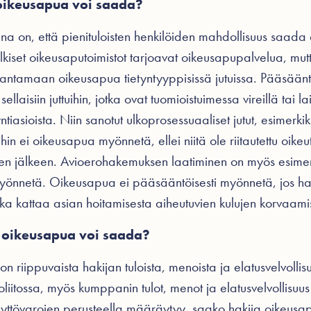
n oikeusapua voi saada?
na on, että pienituloisten henkilöiden mahdollisuus saada 
Julkiset oikeusaputoimistot tarjoavat oikeusapupalvelua, mutta
 antamaan oikeusapua tietyntyyppisissä jutuissa. Pääsäänt
laisiin juttuihin, jotka ovat tuomioistuimessa vireillä tai lait
asioista. Niin sanotut ulkoprosessuaaliset jutut, esimerkiks
 joihin ei oikeusapua myönnetä, ellei niitä ole riitautettu oike
 jälkeen. Avioerohakemuksen laatiminen on myös esimerkki
yönnetä. Oikeusapua ei pääsääntöisesti myönnetä, jos hak
oka kattaa asian hoitamisesta aiheutuvien kulujen korvaami
lä oikeusapua voi saada?
riippuvaista hakijan tuloista, menoista ja elatusvelvollis
voliitossa, myös kumppanin tulot, menot ja elatusvelvollisuu
yttövarojen perusteella määräytyy, saako hakija oikeusap