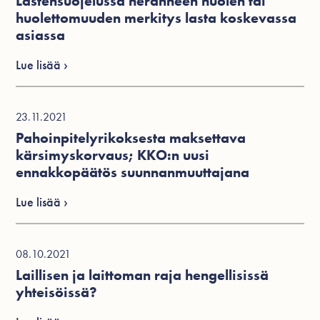
Lastensuojelussa heränneen huolen tai
huolettomuuden merkitys lasta koskevassa
asiassa
Lue lisää ›
23.11.2021
Pahoinpitelyrikoksesta maksettava
kärsimyskorvaus; KKO:n uusi
ennakkopäätös suunnanmuuttajana
Lue lisää ›
08.10.2021
Laillisen ja laittoman raja hengellisissä
yhteisöissä?