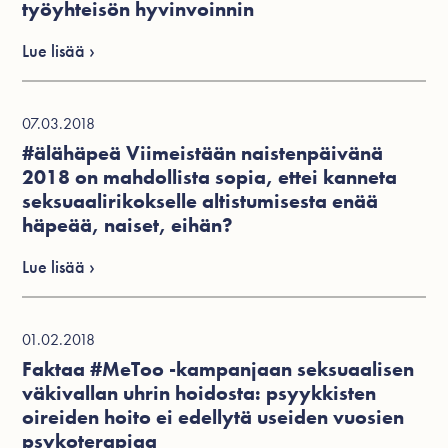
työyhteisön hyvinvoinnin
Lue lisää ›
07.03.2018
#älähäpeä Viimeistään naistenpäivänä
2018 on mahdollista sopia, ettei kanneta
seksuaalirikokselle altistumisesta enää
häpeää, naiset, eihän?
Lue lisää ›
01.02.2018
Faktaa #MeToo -kampanjaan seksuaalisen
väkivallan uhrin hoidosta: psyykkisten
oireiden hoito ei edellytä useiden vuosien
psykoterapiaa