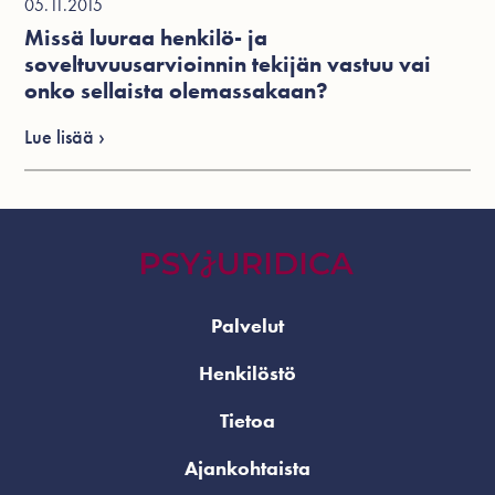
05.11.2015
Missä luuraa henkilö- ja
soveltuvuusarvioinnin tekijän vastuu vai
onko sellaista olemassakaan?
Lue lisää ›
Palvelut
Henkilöstö
Tietoa
Ajankohtaista